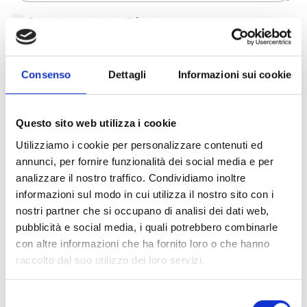
Dichiaro di aver preso visione dell'
informativa
.
Desidero iscrivermi alla newsletter e
autorizzo al trattamento dei miei dati personali
.
* Campi obbligatori
Consenso
Dettagli
Informazioni sui cookie
Invia richiesta
Questo sito web utilizza i cookie
Utilizziamo i cookie per personalizzare contenuti ed
annunci, per fornire funzionalità dei social media e per
Specifiche Tecniche
analizzare il nostro traffico. Condividiamo inoltre
informazioni sul modo in cui utilizza il nostro sito con i
nostri partner che si occupano di analisi dei dati web,
Marchio
Bulgari
pubblicità e social media, i quali potrebbero combinarle
Collezione
Serpenti
con altre informazioni che ha fornito loro o che hanno
Codice
CL857906
raccolto dal suo utilizzo dei loro servizi.
Per
Donna
Selezione