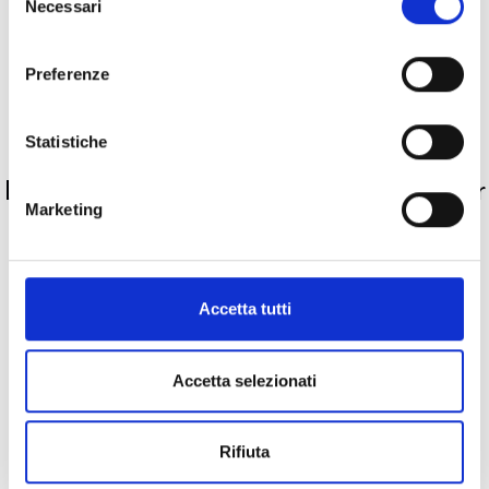
Necessari
del
Metalli
consenso
Preferenze
Pietre preziose
Statistiche
PRODOTTI SIMILI
La nostra selezione di prodotti scelti per
Marketing
te
Accetta tutti
Accetta selezionati
Rifiuta