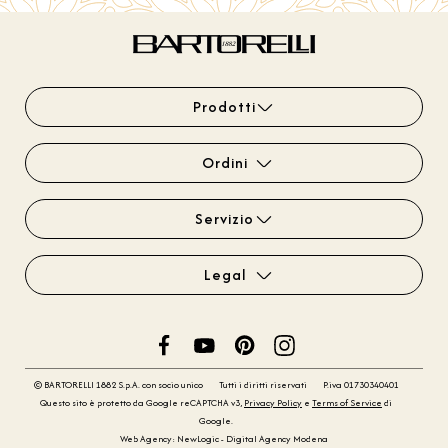
Prodotti
Ordini
Servizio
Legal
© BARTORELLI 1882 S.p.A. con socio unico
Tutti i diritti riservati
P.iva 01730340401
Questo sito è protetto da Google reCAPTCHA v3,
Privacy Policy
e
Terms of Service
di
Google.
Web Agency: NewLogic - Digital Agency Modena