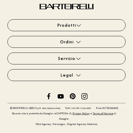
Prodotti
Ordini
Servizio
Legal
© BARTORELLI 1882 S.p.A. con socio unico
Tutti i diritti riservati
P.iva 01730340401
Questo sito è protetto da Google reCAPTCHA v3,
Privacy Policy
e
Terms of Service
di
Google.
Web Agency: NewLogic - Digital Agency Modena