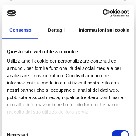
Dichiaro di aver preso visione dell'
informativa
.
Desidero iscrivermi alla newsletter e
autorizzo al trattamento dei miei dati personali
.
* Campi obbligatori
Consenso
Dettagli
Informazioni sui cookie
Invia richiesta
Questo sito web utilizza i cookie
Utilizziamo i cookie per personalizzare contenuti ed
annunci, per fornire funzionalità dei social media e per
analizzare il nostro traffico. Condividiamo inoltre
Specifiche Tecniche
informazioni sul modo in cui utilizza il nostro sito con i
nostri partner che si occupano di analisi dei dati web,
Marchio
Bulgari
pubblicità e social media, i quali potrebbero combinarle
Collezione
B.zero1
con altre informazioni che ha fornito loro o che hanno
Codice
AN859655
raccolto dal suo utilizzo dei loro servizi.
Per
Donna
Selezione
Necessari
del