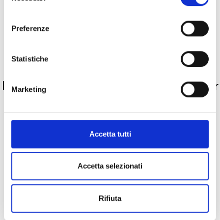
Descrizione
consenso
Preferenze
Pietre preziose
Statistiche
PRODOTTI SIMILI
La nostra selezione di prodotti scelti per
Marketing
te
Accetta tutti
Accetta selezionati
Rifiuta