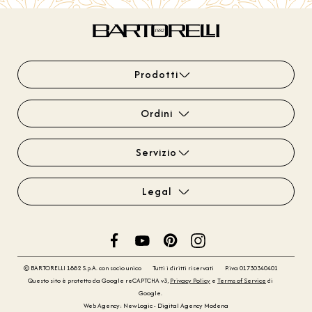
Prodotti
Ordini
Servizio
Legal
© BARTORELLI 1882 S.p.A. con socio unico
Tutti i diritti riservati
P.iva 01730340401
Questo sito è protetto da Google reCAPTCHA v3,
Privacy Policy
e
Terms of Service
di
Google.
Web Agency: NewLogic - Digital Agency Modena