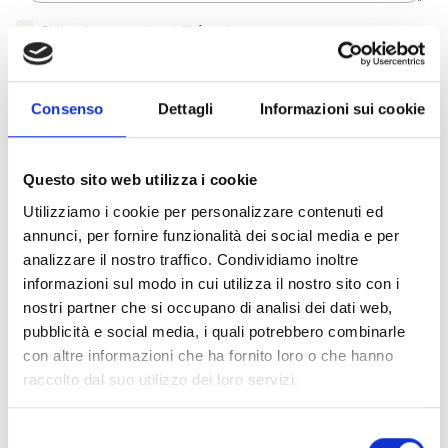
Dichiaro di aver preso visione dell'
informativa
.
Desidero iscrivermi alla newsletter e
autorizzo al trattamento dei miei dati personali
.
* Campi obbligatori
Consenso
Dettagli
Informazioni sui cookie
Invia richiesta
Questo sito web utilizza i cookie
Utilizziamo i cookie per personalizzare contenuti ed
annunci, per fornire funzionalità dei social media e per
Specifiche Tecniche
analizzare il nostro traffico. Condividiamo inoltre
informazioni sul modo in cui utilizza il nostro sito con i
nostri partner che si occupano di analisi dei dati web,
Marchio
Bulgari
pubblicità e social media, i quali potrebbero combinarle
Collezione
Bvlgari Cabochon
con altre informazioni che ha fornito loro o che hanno
Codice
CL860291
raccolto dal suo utilizzo dei loro servizi.
Per
Donna
Selezione