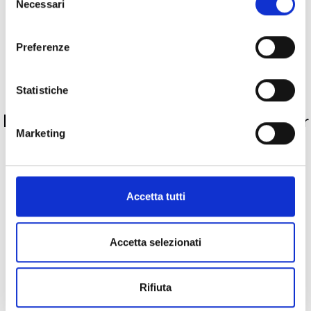
Necessari
del
Descrizione
consenso
Preferenze
Pietre preziose
Statistiche
PRODOTTI SIMILI
La nostra selezione di prodotti scelti per
Marketing
te
Accetta tutti
Accetta selezionati
Rifiuta