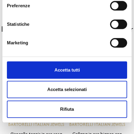
Pietre preziose
Preferenze
PRODOTTI SIMILI
Statistiche
La nostra selezione di prodotti scelti per
te
Marketing
Accetta tutti
Accetta selezionati
Rifiuta
Forever
High Jewelry
BARTORELLI ITALIAN JEWELS
BARTORELLI ITALIAN JEWELS
Girocollo tennis in oro rosa
Collana in oro bianco con