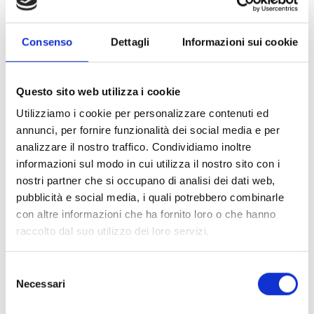
Dichiaro di aver preso visione dell'
informativa
.
Desidero iscrivermi alla newsletter e
autorizzo al trattamento dei miei dati personali
.
* Campi obbligatori
Consenso
Dettagli
Informazioni sui cookie
Invia richiesta
Questo sito web utilizza i cookie
Utilizziamo i cookie per personalizzare contenuti ed
annunci, per fornire funzionalità dei social media e per
analizzare il nostro traffico. Condividiamo inoltre
informazioni sul modo in cui utilizza il nostro sito con i
Specifiche Tecniche
nostri partner che si occupano di analisi dei dati web,
pubblicità e social media, i quali potrebbero combinarle
Marchio
Bulgari
con altre informazioni che ha fornito loro o che hanno
Collezione
Serpenti
raccolto dal suo utilizzo dei loro servizi.
Codice
CL859695
Per
Donna
Selezione
Necessari
del
consenso