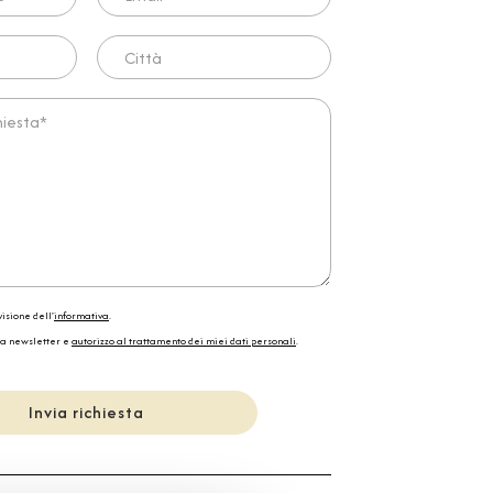
Città
ta*
isione dell'
informativa
.
la newsletter e
autorizzo al trattamento dei miei dati personali
.
Invia richiesta