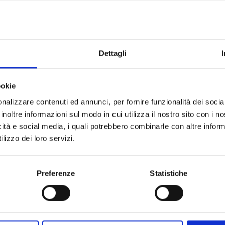
Specifiche Tecnic
Marchio
Collezione
Dettagli
Codice
Per
ookie
nalizzare contenuti ed annunci, per fornire funzionalità dei socia
Descrizione
inoltre informazioni sul modo in cui utilizza il nostro sito con i 
icità e social media, i quali potrebbero combinarle con altre inform
lizzo dei loro servizi.
Metalli
Pietre preziose
Preferenze
Statistiche