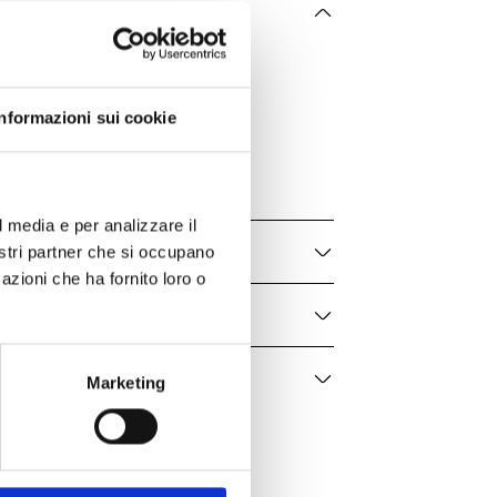
he
Chaumet
Jeux De Liens
Informazioni sui cookie
082930
Donna
l media e per analizzare il
nostri partner che si occupano
azioni che ha fornito loro o
Marketing