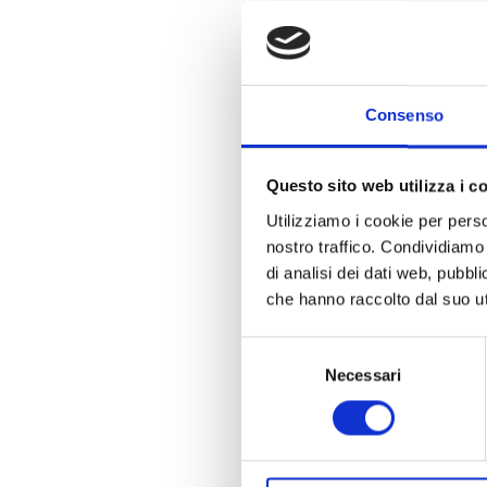
Consenso
Questo sito web utilizza i c
Utilizziamo i cookie per perso
nostro traffico. Condividiamo 
di analisi dei dati web, pubbl
che hanno raccolto dal suo uti
Selezione
Necessari
del
consenso