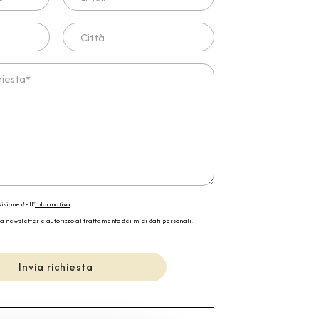
Città
ta*
isione dell'
informativa
.
la newsletter e
autorizzo al trattamento dei miei dati personali
.
Invia richiesta