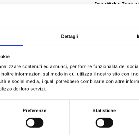
Specifiche Tecnic
Marchio
Collezione
Dettagli
Codice
Per
ookie
nalizzare contenuti ed annunci, per fornire funzionalità dei socia
Descrizione
inoltre informazioni sul modo in cui utilizza il nostro sito con i 
icità e social media, i quali potrebbero combinarle con altre inform
Metalli
lizzo dei loro servizi.
Pietre preziose
Preferenze
Statistiche