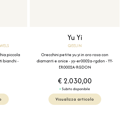
Yu Yi
QEELIN
EWELS
Orecchini petite yu yi in oro rosa con
hia piccola
diamanti e onice - yy-er0002a-rgdon - YY-
i bianchi -
ER0002A-RGDON
O
€ 2.030,00
Subito disponibile
o
Visualizza articolo