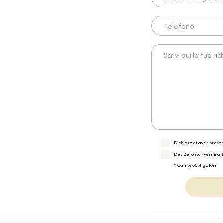
Telefono
Scrivi qui la tua richies
Dichiaro di aver preso v
Desidero iscrivermi al
* Campi obbligatori