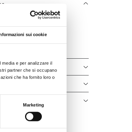
he
Chaumet
Jeux De Liens
Informazioni sui cookie
083469
Donna
l media e per analizzare il
nostri partner che si occupano
azioni che ha fornito loro o
Marketing