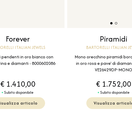
Forever
Piramidi
ORELLI ITALIAN JEWELS
BARTORELLI ITALIAN J
 pendenti in oro bianco con
Mono orecchino piramidi borc
na e diamanti - 8000602086
in oro rosa e pave' di diamant
VE26429DP-MON
€ 1.410,00
€ 1.752,00
Subito disponibile
Subito disponibile
isualizza articolo
Visualizza articol