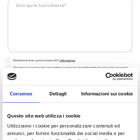
Scrivi qui la tua richiesta*
Dichiaro di aver preso visione dell'
informativa
.
Desidero iscrivermi alla newsletter e
autorizzo al trattamento dei miei dati personali
.
* Campi obbligatori
Invia richiesta
Consenso
Dettagli
Informazioni sui cookie
Questo sito web utilizza i cookie
Reso facile e veloce
Utilizziamo i cookie per personalizzare contenuti ed
annunci, per fornire funzionalità dei social media e per
PRONTA consegna