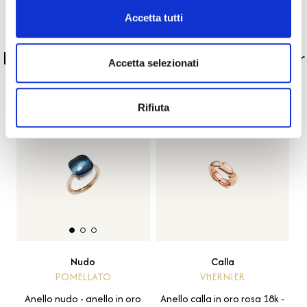
Accetta tutti
PRODOTTI SIMILI
La nostra selezione di prodotti scelti per
Accetta selezionati
te
Rifiuta
Calla
Nudo
VHERNIER
POMELLATO
Anello calla in oro rosa 18k -
Anello nudo - anello in oro