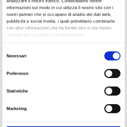
analizzare il nostro traffico. Condividiamo inoltre
informazioni sul modo in cui utilizza il nostro sito con i
Spedizione
Gratuita
nostri partner che si occupano di analisi dei dati web,
pubblicità e social media, i quali potrebbero combinarle
con altre informazioni che ha fornito loro o che hanno
raccolto dal suo utilizzo dei loro servizi.
Specifiche Tecniche
Selezione
Necessari
del
Marchio
Chaumet
consenso
Collezione
Liens Evidence
Preferenze
Codice
085184
Per
Donna
Statistiche
Descrizione
Marketing
Pietre preziose