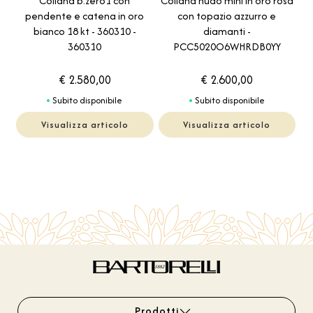
Collana b.zero1 con
Collana nudo mini in oro rosa
pendente e catena in oro
con topazio azzurro e
bianco 18 kt - 360310 -
diamanti -
360310
PCC5020O6WHRDB0YY
€ 2.580,00
€ 2.600,00
Subito disponibile
Subito disponibile
Visualizza articolo
Visualizza articolo
Prodotti