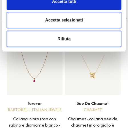
Accetta tutti
PRODOTTI SIMILI
La nostra selezione di prodotti scelti per
Accetta selezionati
te
Rifiuta
Forever
Bee De Chaumet
BARTORELLI ITALIAN JEWELS
CHAUMET
Collana in oro rosa con
Chaumet - collana bee de
rubino e diamante bianco -
chaumet in oro giallo e