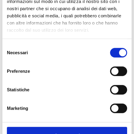
informazioni sul modo in cui utilizza il nostro sito con i
Spedizione
Gratuita
nostri partner che si occupano di analisi dei dati web,
pubblicità e social media, i quali potrebbero combinarle
con altre informazioni che ha fornito loro o che hanno
raccolto dal suo utilizzo dei loro servizi.
Specifiche Tecniche
Selezione
Necessari
del
Marchio
Chaumet
consenso
Collezione
Jeux De Liens
Preferenze
Codice
086024
Per
Donna
Statistiche
Marketing
Descrizione
Pietre preziose