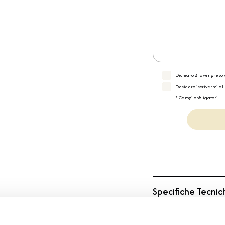
Dichiaro di aver preso v
Desidero iscrivermi al
* Campi obbligatori
Specifiche Tecnic
Marchio