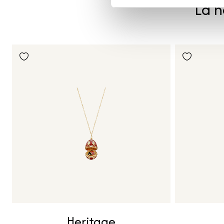
La n
Heritage