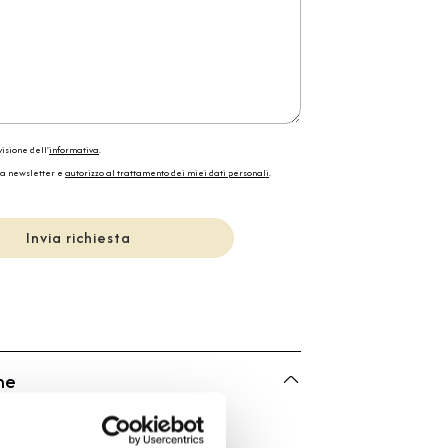
isione dell'
informativa
.
la newsletter e
autorizzo al trattamento dei miei dati personali
.
Invia richiesta
he
Chaumet