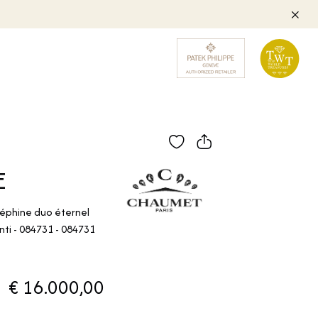
E
séphine duo éternel
nti - 084731 - 084731
€ 16.000,00