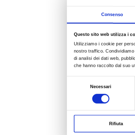
Consenso
Questo sito web utilizza i c
Utilizziamo i cookie per perso
nostro traffico. Condividiamo 
di analisi dei dati web, pubbl
che hanno raccolto dal suo uti
Selezione
Necessari
del
consenso
Rifiuta