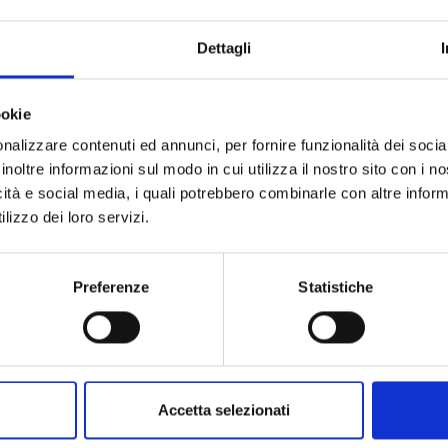
Collezione
Codice
Dettagli
Per
ookie
Descrizione
nalizzare contenuti ed annunci, per fornire funzionalità dei socia
inoltre informazioni sul modo in cui utilizza il nostro sito con i 
icità e social media, i quali potrebbero combinarle con altre inform
Pietre preziose
lizzo dei loro servizi.
Preferenze
Statistiche
Accetta selezionati
PRODOTTI SIMILI