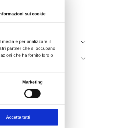
JOSÉPHINE
084731
Informazioni sui cookie
Donna
l media e per analizzare il
nostri partner che si occupano
azioni che ha fornito loro o
Marketing
Accetta tutti