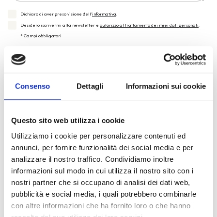
Dichiaro di aver preso visione dell'
informativa
.
Desidero iscrivermi alla newsletter e
autorizzo al trattamento dei miei dati personali
.
* Campi obbligatori
Invia richiesta
Consenso
Dettagli
Informazioni sui cookie
Questo sito web utilizza i cookie
Spedizione
Gratuita
Utilizziamo i cookie per personalizzare contenuti ed
annunci, per fornire funzionalità dei social media e per
analizzare il nostro traffico. Condividiamo inoltre
informazioni sul modo in cui utilizza il nostro sito con i
nostri partner che si occupano di analisi dei dati web,
Specifiche Tecniche
pubblicità e social media, i quali potrebbero combinarle
con altre informazioni che ha fornito loro o che hanno