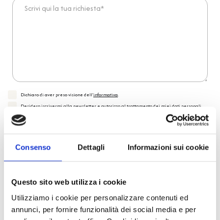
Scrivi qui la tua richiesta*
Dichiaro di aver preso visione dell'
informativa
.
Desidero iscrivermi alla newsletter e
autorizzo al trattamento dei miei dati personali
.
* Campi obbligatori
Invia richiesta
Consenso
Dettagli
Informazioni sui cookie
Questo sito web utilizza i cookie
Reso facile e veloce
Utilizziamo i cookie per personalizzare contenuti ed
annunci, per fornire funzionalità dei social media e per
PRONTA consegna