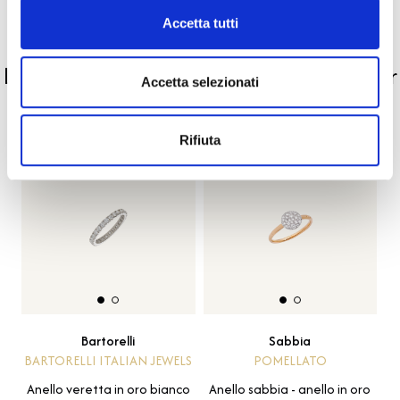
Accetta tutti
PRODOTTI SIMILI
La nostra selezione di prodotti scelti per
Accetta selezionati
te
Rifiuta
-20%
Bartorelli
Sabbia
BARTORELLI ITALIAN JEWELS
POMELLATO
Anello veretta in oro bianco
Anello sabbia - anello in oro