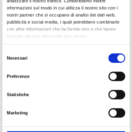
analizzare il nostro traffico. Condividiamo inoltre
informazioni sul modo in cui utilizza il nostro sito con i
Spedizione
Gratuita
nostri partner che si occupano di analisi dei dati web,
pubblicità e social media, i quali potrebbero combinarle
con altre informazioni che ha fornito loro o che hanno
raccolto dal suo utilizzo dei loro servizi.
Specifiche Tecniche
Selezione
Necessari
del
Marchio
Chopard
consenso
Collezione
Happy Diamonds
Preferenze
Codice
82A054
Per
Donna
Statistiche
Descrizione
Marketing
Pietre preziose