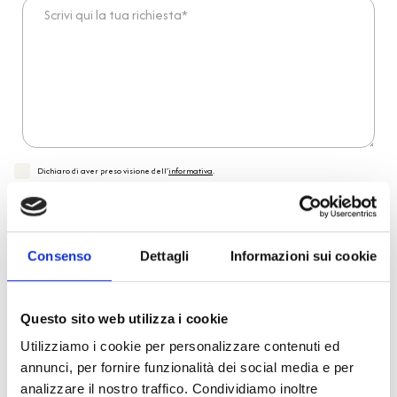
Scrivi qui la tua richiesta*
Dichiaro di aver preso visione dell'
informativa
.
Desidero iscrivermi alla newsletter e
autorizzo al trattamento dei miei dati personali
.
* Campi obbligatori
Invia richiesta
Consenso
Dettagli
Informazioni sui cookie
Questo sito web utilizza i cookie
Reso facile e veloce
Utilizziamo i cookie per personalizzare contenuti ed
annunci, per fornire funzionalità dei social media e per
PRONTA consegna
analizzare il nostro traffico. Condividiamo inoltre