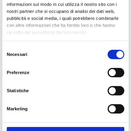
informazioni sul modo in cui utilizza il nostro sito con i
nostri partner che si occupano di analisi dei dati web,
Spedizione
Gratuita
pubblicità e social media, i quali potrebbero combinarle
con altre informazioni che ha fornito loro o che hanno
raccolto dal suo utilizzo dei loro servizi.
Selezione
Specifiche Tecniche
Necessari
del
consenso
Marchio
Chopard
Preferenze
Collezione
Happy Hearts
Codice
79A074
Per
Donna
Statistiche
Marketing
Descrizione
Pietre preziose