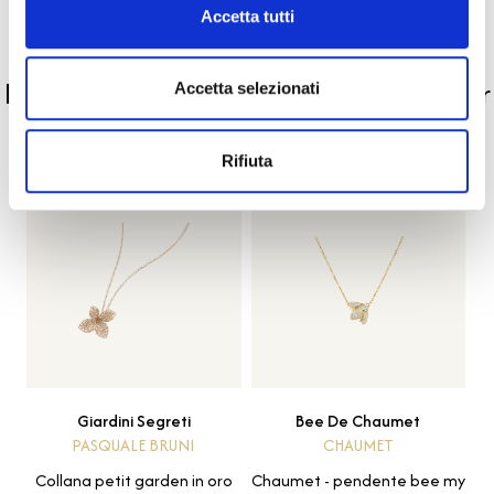
Accetta tutti
PRODOTTI SIMILI
La nostra selezione di prodotti scelti per
Accetta selezionati
te
Rifiuta
Giardini Segreti
Bee De Chaumet
PASQUALE BRUNI
CHAUMET
Collana petit garden in oro
Chaumet - pendente bee my