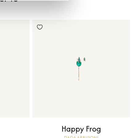
g
Happy Frog
DADA ARRIGONI