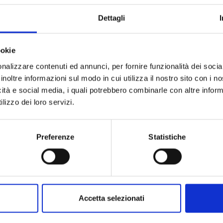
Codice
Dettagli
Per
ookie
Descrizione
nalizzare contenuti ed annunci, per fornire funzionalità dei socia
inoltre informazioni sul modo in cui utilizza il nostro sito con i 
Pietre preziose
icità e social media, i quali potrebbero combinarle con altre inform
lizzo dei loro servizi.
Preferenze
Statistiche
PRODOTTI SIMILI
Accetta selezionati
ostra selezione di prodotti scelti p