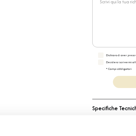
Dichiaro di aver preso v
Desidero iscrivermi al
* Campi obbligatori
Specifiche Tecnic
Marchio
Collezione