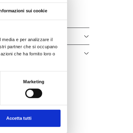
DHF16ORABRRDI
Informazioni sui cookie
Donna
l media e per analizzare il
nostri partner che si occupano
azioni che ha fornito loro o
Marketing
Accetta tutti
er te