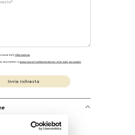
isione dell'
informativa
.
la newsletter e
autorizzo al trattamento dei miei dati personali
.
Invia richiesta
he
Dada Arrigoni
Happy Frog