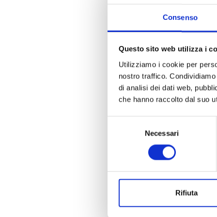
Consenso
Questo sito web utilizza i c
Utilizziamo i cookie per perso
nostro traffico. Condividiamo 
di analisi dei dati web, pubbl
che hanno raccolto dal suo uti
Selezione
Necessari
del
consenso
Rifiuta
La n