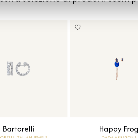
Bartorelli
Happy Fro
ORELLI ITALIAN JEWELS
DADA ARRIGONI