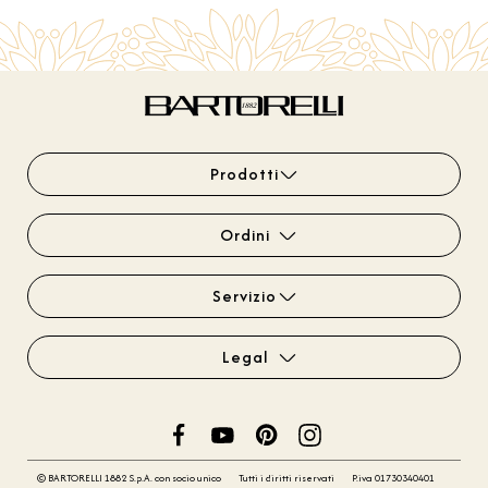
Prodotti
Ordini
Servizio
Legal
© BARTORELLI 1882 S.p.A. con socio unico
Tutti i diritti riservati
P.iva 01730340401