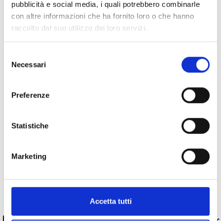
pubblicità e social media, i quali potrebbero combinarle
con altre informazioni che ha fornito loro o che hanno
raccolto dal suo utilizzo dei loro servizi.
Specifiche Tecniche
Selezione
Necessari
del
Marchio
Fred
consenso
Collezione
Force 10
Codice
0B0026
Preferenze
Per
Donna
Statistiche
Metalli
Marketing
Pietre preziose
Accetta tutti
PRODOTTI SIMILI
La nostra selezione di prodotti scelti per