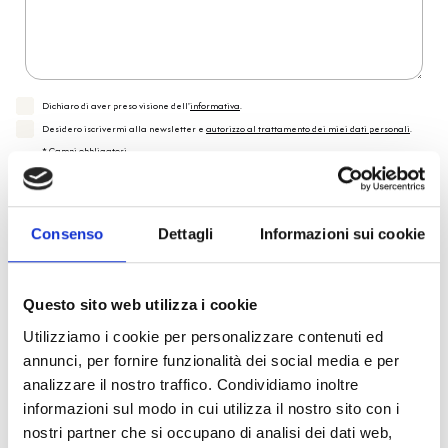
Dichiaro di aver preso visione dell'
informativa
.
Desidero iscrivermi alla newsletter e
autorizzo al trattamento dei miei dati personali
.
* Campi obbligatori
Invia richiesta
Consenso
Dettagli
Informazioni sui cookie
Reso facile e veloce
Questo sito web utilizza i cookie
Utilizziamo i cookie per personalizzare contenuti ed
PRONTA consegna
annunci, per fornire funzionalità dei social media e per
analizzare il nostro traffico. Condividiamo inoltre
Spedizione
Gratuita
informazioni sul modo in cui utilizza il nostro sito con i
nostri partner che si occupano di analisi dei dati web,