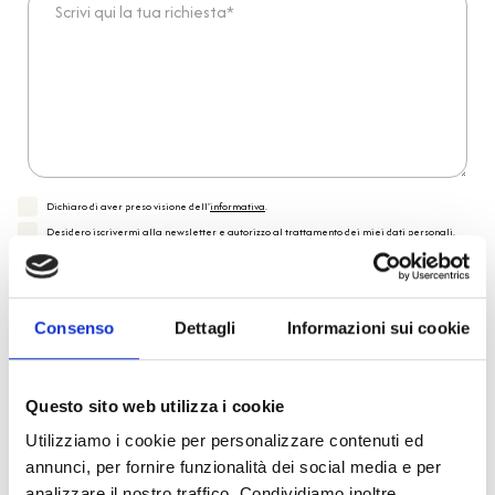
Dichiaro di aver preso visione dell'
informativa
.
Desidero iscrivermi alla newsletter e
autorizzo al trattamento dei miei dati personali
.
* Campi obbligatori
Invia richiesta
Consenso
Dettagli
Informazioni sui cookie
Questo sito web utilizza i cookie
Reso facile e veloce
Utilizziamo i cookie per personalizzare contenuti ed
annunci, per fornire funzionalità dei social media e per
PRONTA consegna
analizzare il nostro traffico. Condividiamo inoltre