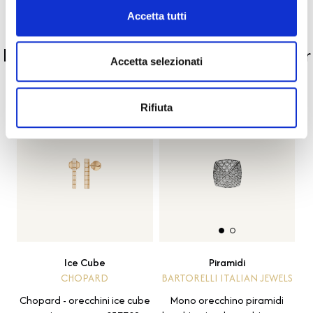
Accetta tutti
PRODOTTI SIMILI
La nostra selezione di prodotti scelti per
Accetta selezionati
te
Rifiuta
Ice Cube
Piramidi
CHOPARD
BARTORELLI ITALIAN JEWELS
Chopard - orecchini ice cube
Mono orecchino piramidi