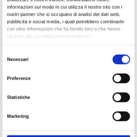
informazioni sul modo in cui utilizza il nostro sito con i
Spedizione
Gratuita
nostri partner che si occupano di analisi dei dati web,
pubblicità e social media, i quali potrebbero combinarle
con altre informazioni che ha fornito loro o che hanno
raccolto dal suo utilizzo dei loro servizi.
Specifiche Tecniche
Selezione
Necessari
del
Marchio
Gucci
consenso
Collezione
Gucci Interlocking
Preferenze
Codice
YBD72940800300U
Per
Donna
Statistiche
Descrizione
Marketing
Pietre preziose