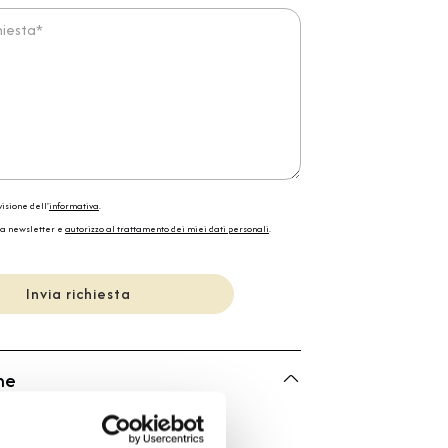
ta*
isione dell'
informativa
.
la newsletter e
autorizzo al trattamento dei miei dati personali
.
Invia richiesta
he
Mano | J .