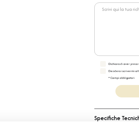
Scrivi qui la tua richies
Dichiaro di aver preso v
Desidero iscrivermi al
* Campi obbligatori
Specifiche Tecnic
Marchio