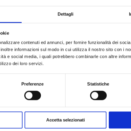
Collezione
Codice
Dettagli
Per
ookie
Descrizione
nalizzare contenuti ed annunci, per fornire funzionalità dei socia
inoltre informazioni sul modo in cui utilizza il nostro sito con i 
icità e social media, i quali potrebbero combinarle con altre inform
Pietre preziose
lizzo dei loro servizi.
Preferenze
Statistiche
PRODOTTI SIMILI
Accetta selezionati