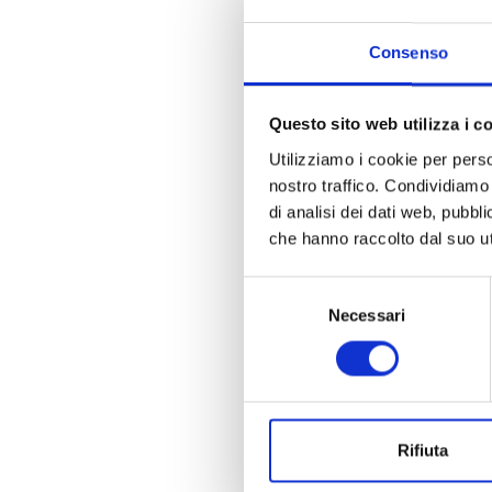
Consenso
Questo sito web utilizza i c
Utilizziamo i cookie per perso
nostro traffico. Condividiamo 
di analisi dei dati web, pubbl
che hanno raccolto dal suo uti
Selezione
Necessari
del
consenso
Rifiuta