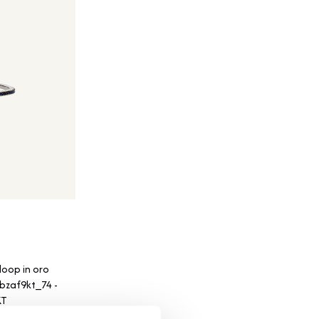
loop in oro
obzaf9kt_74 -
KT