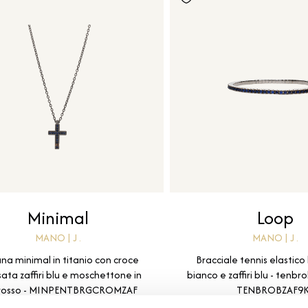
Minimal
Loop
MANO | J .
MANO | J .
ana minimal in titanio con croce
Bracciale tennis elastico 
sata zaffiri blu e moschettone in
bianco e zaffiri blu - tenbr
 rosso - MINPENTBRGCROMZAF
TENBROBZAF9