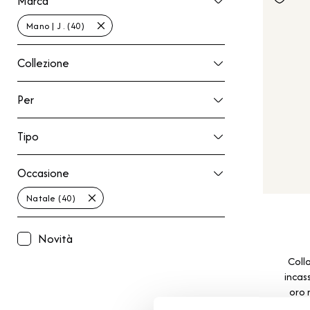
Marca
Mano | J . (40)
Collezione
Collezione
Per
Per
Tipo
Tipo
Occasione
Occasione
Natale (40)
Novità
Coll
incas
oro