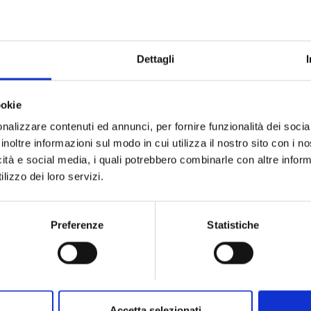
€ 350,00
€ 2.405,
Subito disponibile
Subito disponibi
Visualizza articolo
Visualizza artic
Dettagli
ookie
nalizzare contenuti ed annunci, per fornire funzionalità dei socia
inoltre informazioni sul modo in cui utilizza il nostro sito con i 
icità e social media, i quali potrebbero combinarle con altre inform
lizzo dei loro servizi.
Preferenze
Statistiche
Accetta selezionati