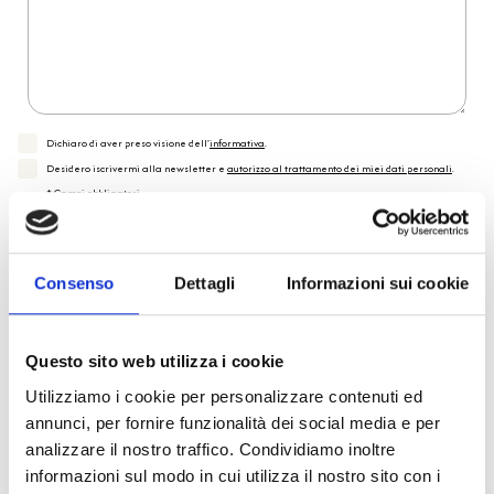
Dichiaro di aver preso visione dell'
informativa
.
Desidero iscrivermi alla newsletter e
autorizzo al trattamento dei miei dati personali
.
* Campi obbligatori
Invia richiesta
Consenso
Dettagli
Informazioni sui cookie
Reso facile e veloce
Questo sito web utilizza i cookie
Utilizziamo i cookie per personalizzare contenuti ed
PRONTA consegna
annunci, per fornire funzionalità dei social media e per
analizzare il nostro traffico. Condividiamo inoltre
Spedizione
Gratuita
informazioni sul modo in cui utilizza il nostro sito con i