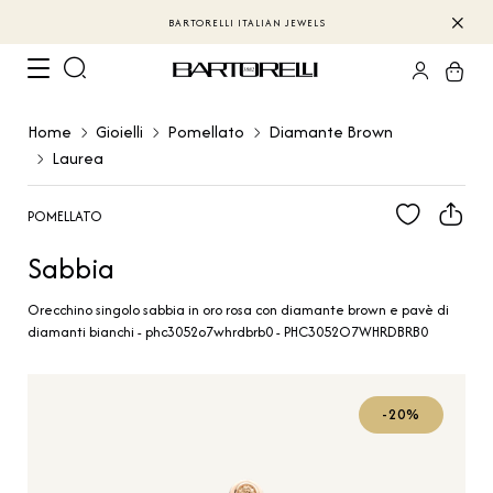
BARTORELLI ITALIAN JEWELS
Home
Gioielli
Pomellato
Diamante Brown
Laurea
POMELLATO
Sabbia
Orecchino singolo sabbia in oro rosa con diamante brown e pavè di
diamanti bianchi - phc3052o7whrdbrb0 - PHC3052O7WHRDBRB0
-20%