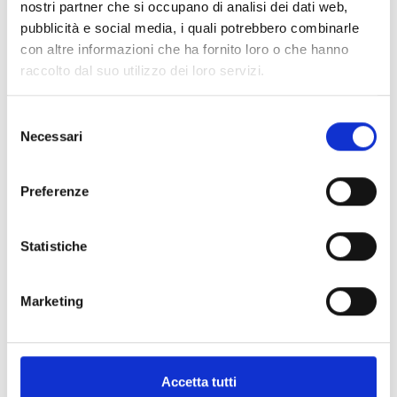
nostri partner che si occupano di analisi dei dati web,
pubblicità e social media, i quali potrebbero combinarle
con altre informazioni che ha fornito loro o che hanno
raccolto dal suo utilizzo dei loro servizi.
Specifiche Tecniche
Selezione
Necessari
del
Marchio
Pomellato
consenso
Collezione
Sabbia
Preferenze
Codice
PHC3052O7WHRDBRB0
Per
Donna
Statistiche
Descrizione
Marketing
Pietre preziose
Accetta tutti
PRODOTTI SIMILI