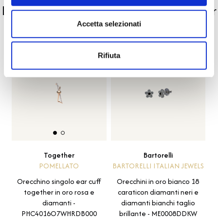
La nostra selezione di prodotti scelti per
te
Accetta selezionati
Rifiuta
-20%
Bartorelli
Together
BARTORELLI ITALIAN JEWELS
POMELLATO
Orecchini in oro bianco 18
Orecchino singolo ear cuff
caraticon diamanti neri e
together in oro rosa e
diamanti bianchi taglio
diamanti -
brillante - ME0008DDKW
PHC4016O7WHRDB000