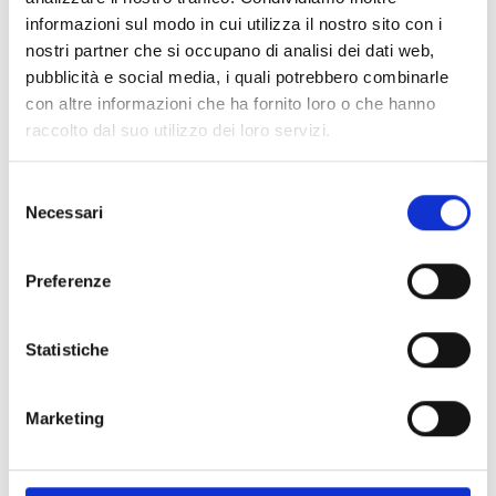
informazioni sul modo in cui utilizza il nostro sito con i
Spedizione
Gratuita
nostri partner che si occupano di analisi dei dati web,
pubblicità e social media, i quali potrebbero combinarle
con altre informazioni che ha fornito loro o che hanno
raccolto dal suo utilizzo dei loro servizi.
Specifiche Tecniche
Selezione
Necessari
del
consenso
Marchio
Pomellato
Collezione
Iconica
Preferenze
Codice
PA9106EO7000DB000
Per
Donna
Statistiche
Marketing
Descrizione
Metalli