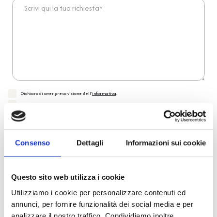
Scrivi qui la tua richiesta*
Dichiaro di aver preso visione dell'
informativa
.
Desidero iscrivermi alla newsletter e
autorizzo al trattamento dei miei dati personali
.
* Campi obbligatori
Invia richiesta
Consenso
Dettagli
Informazioni sui cookie
Questo sito web utilizza i cookie
Reso facile e veloce
Utilizziamo i cookie per personalizzare contenuti ed
annunci, per fornire funzionalità dei social media e per
PRONTA consegna
analizzare il nostro traffico. Condividiamo inoltre