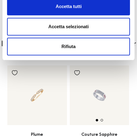
Accetta tutti
Pietre preziose
Accetta selezionati
PRODOTTI SIMILI
La nostra selezione di prodotti scelti per
Rifiuta
te
Plume
Couture Sapphire