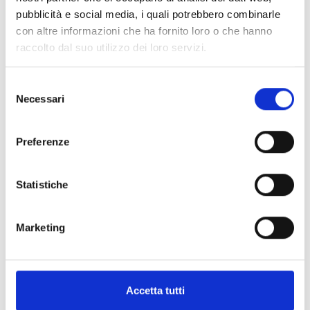
pubblicità e social media, i quali potrebbero combinarle
con altre informazioni che ha fornito loro o che hanno
raccolto dal suo utilizzo dei loro servizi.
Specifiche Tecniche
Selezione
Necessari
del
Marchio
Pomellato
consenso
Collezione
Iconica
Preferenze
Codice
PCC2083O7WHRDB000
Per
Donna
Statistiche
Descrizione
Marketing
Pietre preziose
Accetta tutti
PRODOTTI SIMILI