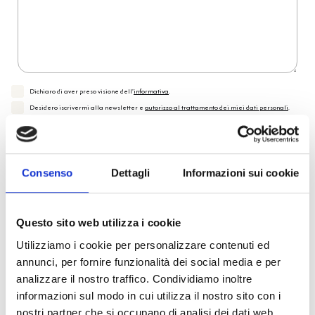
Dichiaro di aver preso visione dell'
informativa
.
Desidero iscrivermi alla newsletter e
autorizzo al trattamento dei miei dati personali
.
* Campi obbligatori
Invia richiesta
Consenso
Dettagli
Informazioni sui cookie
Reso facile e veloce
Questo sito web utilizza i cookie
Utilizziamo i cookie per personalizzare contenuti ed
PRONTA consegna
annunci, per fornire funzionalità dei social media e per
analizzare il nostro traffico. Condividiamo inoltre
informazioni sul modo in cui utilizza il nostro sito con i
Spedizione
Gratuita
nostri partner che si occupano di analisi dei dati web,