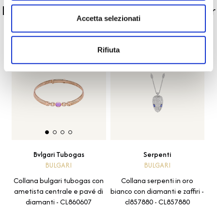
La nostra selezione di prodotti scelti per
Accetta selezionati
te
Rifiuta
Serpenti
Bvlgari Tubogas
BULGARI
BULGARI
Collana serpenti in oro
Collana bulgari tubogas con
bianco con diamanti e zaffiri -
ametista centrale e pavé di
cl857880 - CL857880
diamanti - CL860607