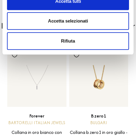
Accetta tutti
PRODOTTI SIMILI
Accetta selezionati
La nostra selezione di prodotti scelti per
te
Rifiuta
Forever
B.zero1
BARTORELLI ITALIAN JEWELS
BULGARI
Collana in oro bianco con
Collana b.zero1 in oro giallo -