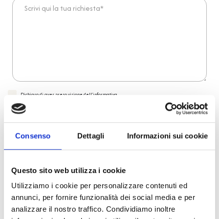
Scrivi qui la tua richiesta*
Dichiaro di aver preso visione dell'
informativa
.
Desidero iscrivermi alla newsletter e
autorizzo al trattamento dei miei dati personali
.
* Campi obbligatori
Consenso
Dettagli
Informazioni sui cookie
Invia richiesta
Questo sito web utilizza i cookie
Reso facile e veloce
Utilizziamo i cookie per personalizzare contenuti ed
annunci, per fornire funzionalità dei social media e per
analizzare il nostro traffico. Condividiamo inoltre
PRONTA consegna