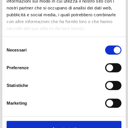
informazioni sul modo in cui utilizza il nostro sito con i
nostri partner che si occupano di analisi dei dati web,
Spedizione
Gratuita
pubblicità e social media, i quali potrebbero combinarle
con altre informazioni che ha fornito loro o che hanno
raccolto dal suo utilizzo dei loro servizi.
Selezione
Specifiche Tecniche
Necessari
del
consenso
Marchio
Pomellato
Preferenze
Collezione
Together
Codice
PCC4012O7WHRDB000
Statistiche
Per
Uomo / Donna
Marketing
Descrizione
Pietre preziose