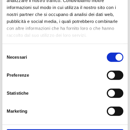
analizzare il nostro traffico. Condividiamo inoltre
informazioni sul modo in cui utilizza il nostro sito con i
Spedizione
Gratuita
nostri partner che si occupano di analisi dei dati web,
pubblicità e social media, i quali potrebbero combinarle
con altre informazioni che ha fornito loro o che hanno
raccolto dal suo utilizzo dei loro servizi.
Specifiche Tecniche
Selezione
Necessari
del
Marchio
Pomellato
consenso
Collezione
Nudo
Preferenze
Codice
PCC2022O6WHRDB0OY
Per
Donna
Statistiche
Descrizione
Marketing
Pietre preziose