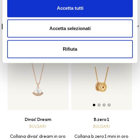
Accetta tutti
PRODOTTI SIMILI
La nostra selezione di prodotti scelti per
Accetta selezionati
te
Rifiuta
Novità
Divas' Dream
B.zero1
BULGARI
BULGARI
Collana divas' dream in oro
Collana b.zero1 mini in oro