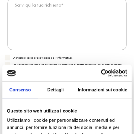
Scrivi qui la tua richiesta*
Dichiaro di aver preso visione dell'
informativa
.
Desidero iscrivermi alla newsletter e
autorizzo al trattamento dei miei dati personali
.
* Campi obbligatori
Invia richiesta
Consenso
Dettagli
Informazioni sui cookie
Questo sito web utilizza i cookie
Reso facile e veloce
Utilizziamo i cookie per personalizzare contenuti ed
annunci, per fornire funzionalità dei social media e per
PRONTA consegna