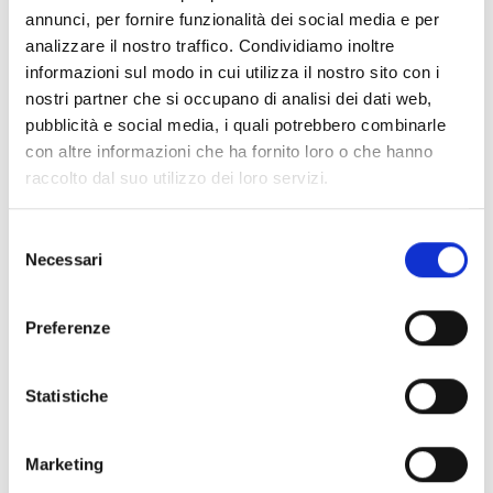
annunci, per fornire funzionalità dei social media e per
analizzare il nostro traffico. Condividiamo inoltre
Spedizione
Gratuita
informazioni sul modo in cui utilizza il nostro sito con i
nostri partner che si occupano di analisi dei dati web,
pubblicità e social media, i quali potrebbero combinarle
con altre informazioni che ha fornito loro o che hanno
raccolto dal suo utilizzo dei loro servizi.
Specifiche Tecniche
Selezione
Marchio
Pomellato
Necessari
del
Collezione
Nudo
consenso
Codice
PAB4030O6000000TB
Preferenze
Per
Donna
Statistiche
Descrizione
Marketing
Metalli