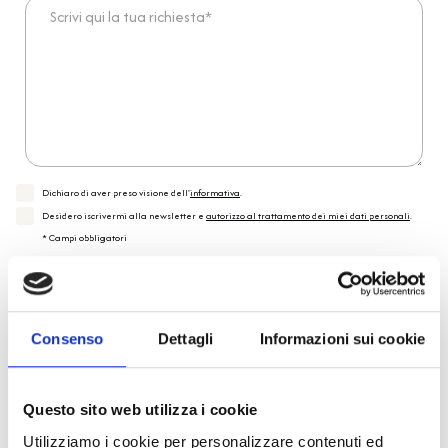
Scrivi qui la tua richiesta*
Dichiaro di aver preso visione dell'
informativa
.
Desidero iscrivermi alla newsletter e
autorizzo al trattamento dei miei dati personali
.
* Campi obbligatori
Invia richiesta
Consenso
Dettagli
Informazioni sui cookie
Reso facile e veloce
Questo sito web utilizza i cookie
PRONTA consegna
Utilizziamo i cookie per personalizzare contenuti ed