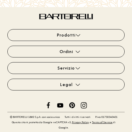
Prodotti
Ordini
Servizio
Legal
© BARTORELLI 1882 S.p.A. con socio unico
Tutti i diritti riservati
P.iva 01730340401
Questo sito è protetto da Google reCAPTCHA v3,
Privacy Policy
e
Terms of Service
di
Google.