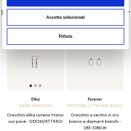
PRODOTTI SIMILI
La nostra selezione di prodotti scelti per
Accetta selezionati
te
Rifiuta
Forever
Elika
BARTORELLI ITALIAN JEWELS
DADA ARRIGONI
Orecchini a cerchio in oro
Orecchini elika catena titanio
bianco e diamanti bianchi -
con pavé - DEK26ORTTRRDI
285-3080-W