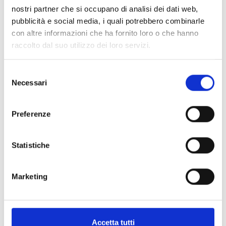
Spedizione
Gratuita
nostri partner che si occupano di analisi dei dati web,
pubblicità e social media, i quali potrebbero combinarle
con altre informazioni che ha fornito loro o che hanno
raccolto dal suo utilizzo dei loro servizi.
Specifiche Tecniche
Selezione
Necessari
del
Marchio
Pomellato
consenso
Collezione
Nudo
Preferenze
Codice
POB4010O6WHRDB0TB
Per
Donna
Statistiche
Descrizione
Marketing
Pietre preziose
Accetta tutti