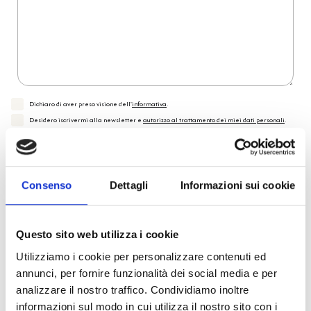
Dichiaro di aver preso visione dell'
informativa
.
Desidero iscrivermi alla newsletter e
autorizzo al trattamento dei miei dati personali
.
* Campi obbligatori
Invia richiesta
Consenso
Dettagli
Informazioni sui cookie
Reso facile e veloce
Questo sito web utilizza i cookie
Utilizziamo i cookie per personalizzare contenuti ed
PRONTA consegna
annunci, per fornire funzionalità dei social media e per
analizzare il nostro traffico. Condividiamo inoltre
informazioni sul modo in cui utilizza il nostro sito con i