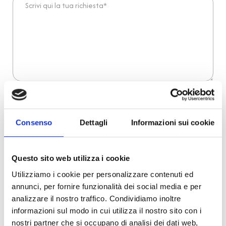
Dichiaro di aver preso visione dell'
informativa
.
Desidero iscrivermi alla newsletter e
autorizzo al trattamento dei miei dati personali
.
* Campi obbligatori
Consenso
Dettagli
Informazioni sui cookie
Invia richiesta
Questo sito web utilizza i cookie
Utilizziamo i cookie per personalizzare contenuti ed
annunci, per fornire funzionalità dei social media e per
Reso facile e veloce
analizzare il nostro traffico. Condividiamo inoltre
informazioni sul modo in cui utilizza il nostro sito con i
PRONTA consegna
nostri partner che si occupano di analisi dei dati web,