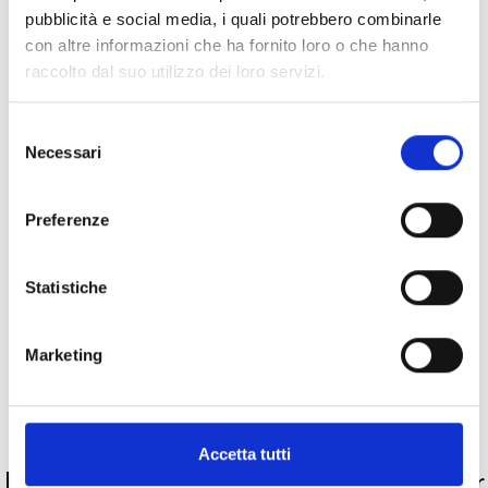
pubblicità e social media, i quali potrebbero combinarle
Spedizione
Gratuita
con altre informazioni che ha fornito loro o che hanno
raccolto dal suo utilizzo dei loro servizi.
Selezione
Necessari
del
Specifiche Tecniche
consenso
Preferenze
Marchio
Qeelin
Collezione
Wulu
Statistiche
Codice
WUE40ACWGDI
Marketing
Metalli
PRODOTTI SIMILI
Accetta tutti
La nostra selezione di prodotti scelti per