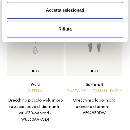
te
Accetta selezionati
Rifiuta
Wulu
Bartorelli
QEELIN
BARTORELLI ITALIAN JEWELS
Orecchino piccolo wulu in oro
Orecchini a lobo in oro
rosa con pavé di diamanti -
bianco e diamanti -
wu-030-oer-rgd -
VE24850DW
WUE30AARGDI