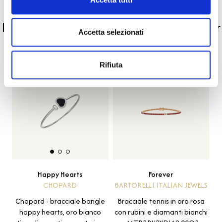
PRODOTTI SIMILI
La nostra selezione di prodotti scelti per
Accetta selezionati
te
Rifiuta
Forever
Happy Hearts
BARTORELLI ITALIAN JEWELS
CHOPARD
Bracciale tennis in oro rosa
Chopard - bracciale bangle
con rubini e diamanti bianchi
happy hearts, oro bianco