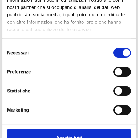
nostri partner che si occupano di analisi dei dati web,
pubblicità e social media, i quali potrebbero combinarle
con altre informazioni che ha fornito loro o che hanno
Specifiche Tecniche
raccolto dal suo utilizzo dei loro servizi.
Marchio
Roberto Demeglio
Selezione
Collezione
Roberto Demeglio
Necessari
del
Codice
39BR02RDN
consenso
Per
Donna
Preferenze
Statistiche
Descrizione
Metalli
Marketing
Pietre preziose
Accetta tutti