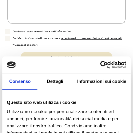
Dichiaro di aver preso visione dell'
informativa
.
Desidero iscrivermi alla newsletter e
autorizzo al trattamento dei miei dati personali
.
* Campi obbligatori
Invia richiesta
Consenso
Dettagli
Informazioni sui cookie
Reso facile e veloce
Questo sito web utilizza i cookie
PRONTA consegna
Utilizziamo i cookie per personalizzare contenuti ed
annunci, per fornire funzionalità dei social media e per
Spedizione
Gratuita
analizzare il nostro traffico. Condividiamo inoltre
informazioni sul modo in cui utilizza il nostro sito con i