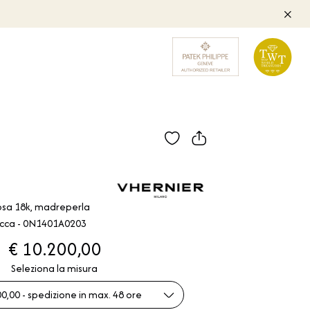
rosa 18k, madreperla
 rocca - 0N1401A0203
€ 10.200,00
Seleziona la misura
0,00 - spedizione in max. 48 ore