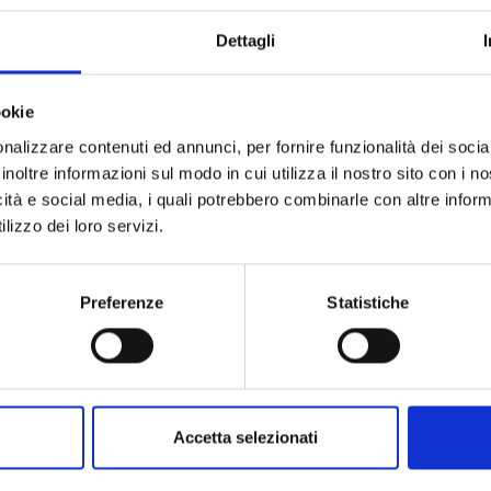
Dettagli
Marchio
Collezione
ookie
Codice
nalizzare contenuti ed annunci, per fornire funzionalità dei socia
inoltre informazioni sul modo in cui utilizza il nostro sito con i 
Descrizione
icità e social media, i quali potrebbero combinarle con altre inform
lizzo dei loro servizi.
Preferenze
Statistiche
PRODOTTI SIMILI
Accetta selezionati
ostra selezione di prodotti scelti p