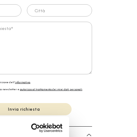
Città
ta*
isione dell'
informativa
.
la newsletter e
autorizzo al trattamento dei miei dati personali
.
Invia richiesta
he