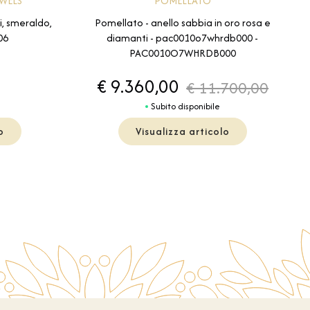
POMELLATO
EWELS
Pomellato - anello sabbia in oro rosa e
i, smeraldo,
diamanti - pac0010o7whrdb000 -
06
PAC0010O7WHRDB000
€ 9.360,00
€ 11.700,00
Subito disponibile
o
Visualizza articolo