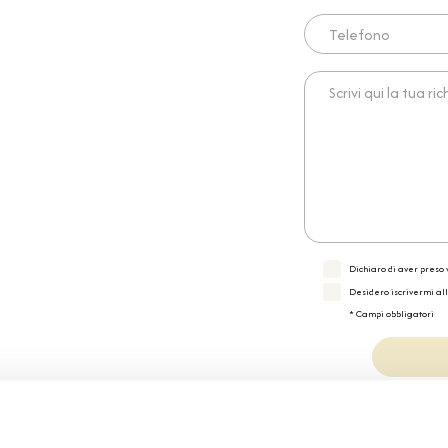
Telefono
Scrivi qui la tua richies
Dichiaro di aver preso v
Desidero iscrivermi al
* Campi obbligatori
Specifiche Tecnic