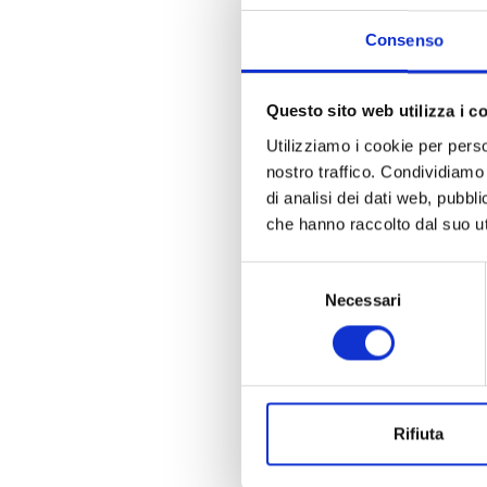
Consenso
Questo sito web utilizza i c
Utilizziamo i cookie per perso
nostro traffico. Condividiamo 
di analisi dei dati web, pubbl
che hanno raccolto dal suo uti
Selezione
Necessari
del
consenso
Rifiuta
La n