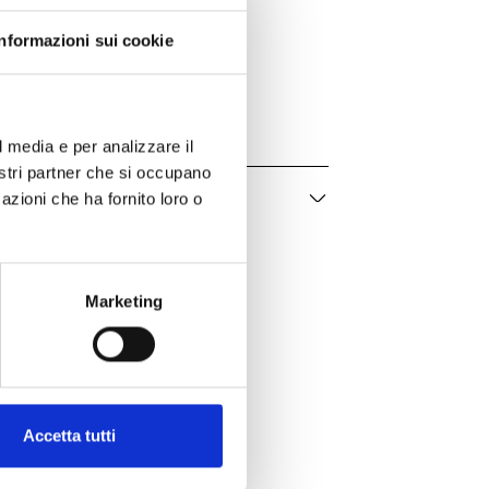
Informazioni sui cookie
Vhernier
Freccia
0N1401A0203
l media e per analizzare il
nostri partner che si occupano
azioni che ha fornito loro o
Marketing
Accetta tutti
er te