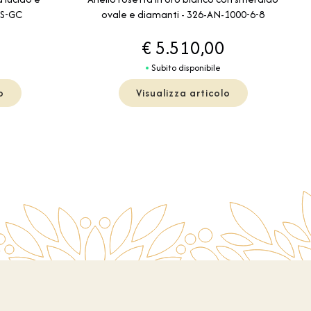
IS-GC
ovale e diamanti - 326-AN-1000-6-8
€ 5.510,00
Subito disponibile
o
Visualizza articolo