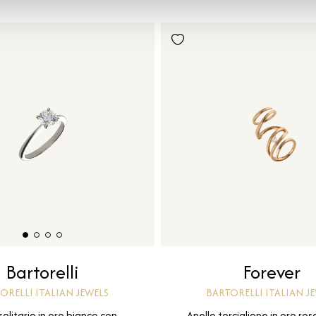
Forever
Bartorelli
BARTORELLI ITALIAN J
ORELLI ITALIAN JEWELS
Anello torciglione in oro ros
solitario in oro bianco con