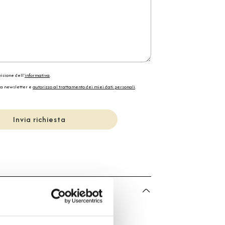
isione dell'
informativa
.
la newsletter e
autorizzo al trattamento dei miei dati personali
.
Invia richiesta
he
Vhernier