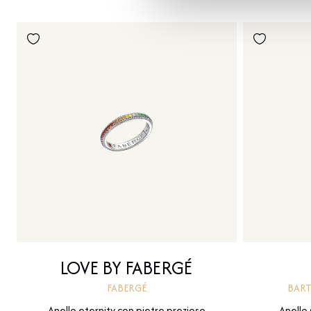
LOVE BY FABERGÉ
FABERGÉ
BART
Anello eternity con pietre preziose
Anello 