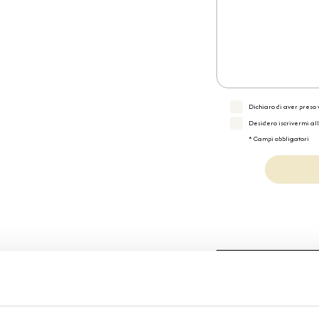
Dichiaro di aver preso v
Desidero iscrivermi al
* Campi obbligatori
Specifiche Tecnic
Marchio