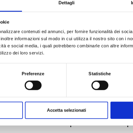
Dettagli
Collezione
Codice
Per
ookie
nalizzare contenuti ed annunci, per fornire funzionalità dei socia
inoltre informazioni sul modo in cui utilizza il nostro sito con i 
Descrizione
icità e social media, i quali potrebbero combinarle con altre inform
lizzo dei loro servizi.
Preferenze
Statistiche
PRODOTTI SIMILI
Accetta selezionati
ostra selezione di prodotti scelti p