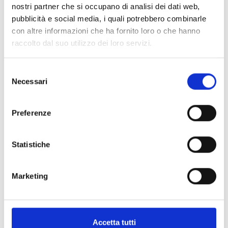
nostri partner che si occupano di analisi dei dati web,
pubblicità e social media, i quali potrebbero combinarle
con altre informazioni che ha fornito loro o che hanno
Specifiche Tecniche
raccolto dal suo utilizzo dei loro servizi.
Marchio
Vhernier
Selezione
Necessari
del
Collezione
Palloncini
consenso
Codice
P00786MB403
Per
Donna
Preferenze
Statistiche
Descrizione
Marketing
Metalli
Pietre preziose
Accetta tutti