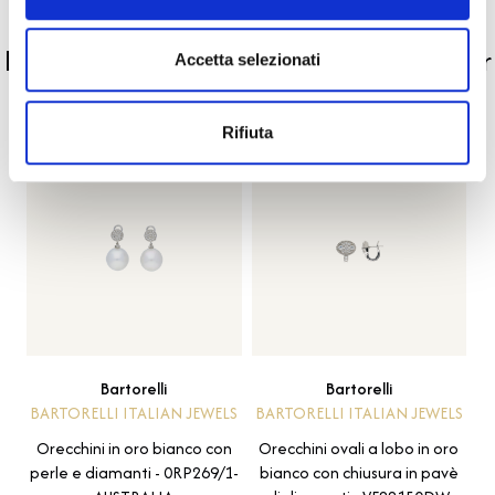
PRODOTTI SIMILI
La nostra selezione di prodotti scelti per
Accetta selezionati
te
Rifiuta
Bartorelli
Bartorelli
BARTORELLI ITALIAN JEWELS
BARTORELLI ITALIAN JEWELS
Orecchini in oro bianco con
Orecchini ovali a lobo in oro
perle e diamanti - 0RP269/1-
bianco con chiusura in pavè