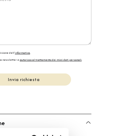
isione dell'
informativa
.
la newsletter e
autorizzo al trattamento dei miei dati personali
.
Invia richiesta
he