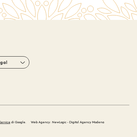
gal
Service
di Google.
Web Agency: NewLogic - Digital Agency Modena