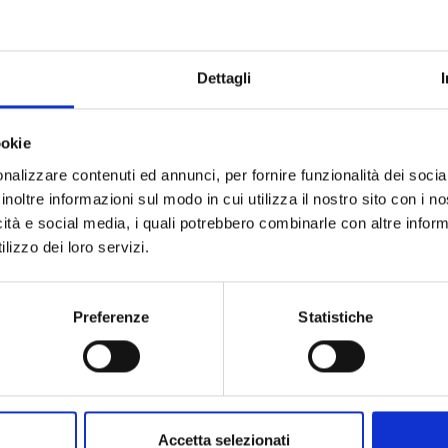
Marchio
Collezione
Codice
Dettagli
Per
ookie
Descrizione
nalizzare contenuti ed annunci, per fornire funzionalità dei socia
inoltre informazioni sul modo in cui utilizza il nostro sito con i 
icità e social media, i quali potrebbero combinarle con altre inform
Metalli
lizzo dei loro servizi.
Pietre preziose
Preferenze
Statistiche
Accetta selezionati