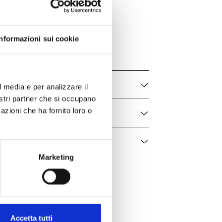
Vhernier
Palloncini
P00786MB401
Informazioni sui cookie
Donna
l media e per analizzare il
nostri partner che si occupano
azioni che ha fornito loro o
Marketing
Accetta tutti