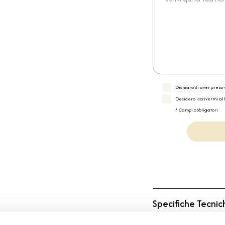
Dichiaro di aver preso v
Desidero iscrivermi al
* Campi obbligatori
Specifiche Tecnic