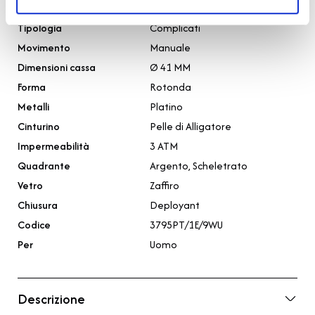
Collezione
Classique
Tipologia
Complicati
Movimento
Manuale
Dimensioni cassa
Ø 41 MM
Forma
Rotonda
Metalli
Platino
Cinturino
Pelle di Alligatore
Impermeabilità
3 ATM
Quadrante
Argento, Scheletrato
Vetro
Zaffiro
Chiusura
Deployant
Codice
3795PT/1E/9WU
Per
Uomo
Descrizione