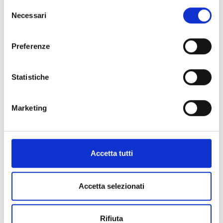
Selezione
Dichiaro di aver preso visione dell'
informativa
.
Necessari
Desidero iscrivermi alla newsletter e
autorizzo al trattamento dei miei dati personali
.
del
* Campi obbligatori
consenso
Preferenze
Invia richiesta
Statistiche
Marketing
Spedizione
Gratuita
Accetta tutti
Accetta selezionati
Specifiche Tecniche
Marchio
Breguet
Rifiuta