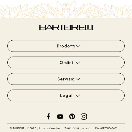
Prodotti
Ordini
Servizio
Legal
© BARTORELLI 1882 S.p.A. con socio unico
Tutti i diritti riservati
P.iva 01730340401