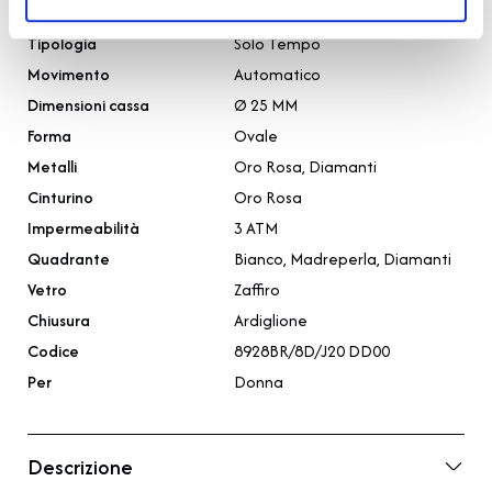
Collezione
Reine De Naples
Tipologia
Solo Tempo
Movimento
Automatico
Dimensioni cassa
Ø 25 MM
Forma
Ovale
Metalli
Oro Rosa, Diamanti
Cinturino
Oro Rosa
Impermeabilità
3 ATM
Quadrante
Bianco, Madreperla, Diamanti
Vetro
Zaffiro
Chiusura
Ardiglione
Codice
8928BR/8D/J20 DD00
Per
Donna
Descrizione