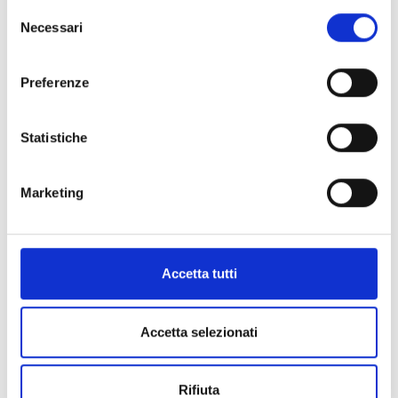
Selezione
Dichiaro di aver preso visione dell'
informativa
.
Necessari
Desidero iscrivermi alla newsletter e
autorizzo al trattamento dei miei dati personali
.
del
* Campi obbligatori
consenso
Preferenze
Invia richiesta
Statistiche
Marketing
Spedizione
Gratuita
Accetta tutti
Accetta selezionati
Specifiche Tecniche
Marchio
Breguet
Rifiuta