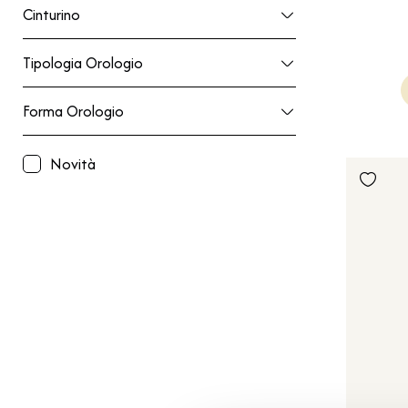
Cinturino
Cinturino
Tipologia Orologio
Tipologia Orologio
Forma Orologio
Forma Orologio
Novità