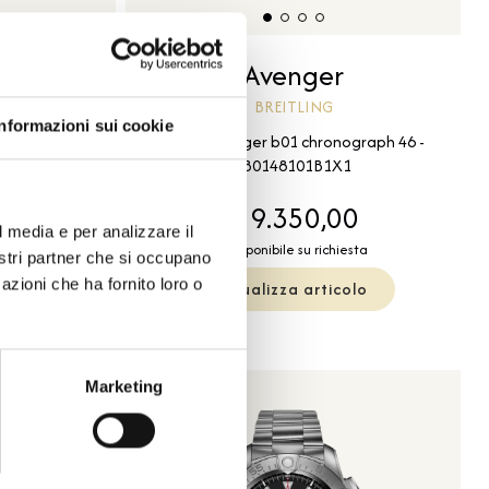
Avenger
BREITLING
Informazioni sui cookie
h 44 night
Super avenger b01 chronograph 46 -
01473A1B1X1
EB0148101B1X1
00
€ 9.350,00
l media e per analizzare il
esta
Disponibile su richiesta
nostri partner che si occupano
azioni che ha fornito loro o
olo
Visualizza articolo
Marketing