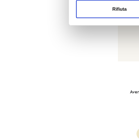
Rifiuta
Aven