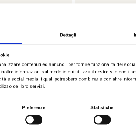
Avenger
Avenger
BREITLING
BREITLING
Dettagli
ger b01 chronograph 44 night
Avenger b01 chronograp
on bloodhounds - SB01472A1B1X1
mission dust devils - SB
ookie
€ 9.800,00
€ 9.800,
nalizzare contenuti ed annunci, per fornire funzionalità dei socia
Disponibile su richiesta
Disponibile su richi
inoltre informazioni sul modo in cui utilizza il nostro sito con i 
icità e social media, i quali potrebbero combinarle con altre inform
Visualizza articolo
Visualizza artic
lizzo dei loro servizi.
Preferenze
Statistiche