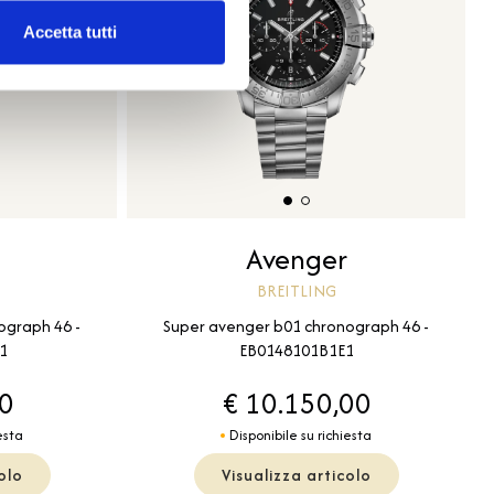
Accetta tutti
Avenger
BREITLING
ograph 46 -
Super avenger b01 chronograph 46 -
1
EB0148101B1E1
00
€ 10.150,00
esta
Disponibile su richiesta
olo
Visualizza articolo