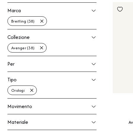
Marca
Marca
Breitling (38)
Collezione
Collezione
Avenger (38)
Per
Per
Tipo
Tipo
Orologi
Movimento
Movimento
Materiale
Materiale
Av