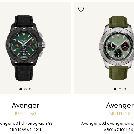
Avenger
Avenger
BREITLING
BREITLING
enger b01 chronograph 42 -
Avenger b01 avenger chro
SB01462A1L1X1
AB0147101L1X