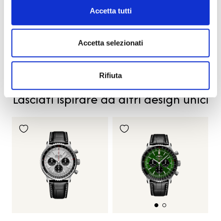
Codice
AB0136161C1A1
Accetta tutti
Per
Uomo
Accetta selezionati
Descrizione
Rifiuta
PRODOTTI SIMILI
Lasciati ispirare da altri design unici