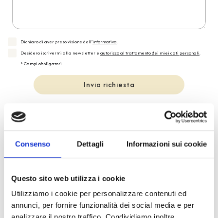
Dichiaro di aver preso visione dell'
informativa
.
Desidero iscrivermi alla newsletter e
autorizzo al trattamento dei miei dati personali
.
* Campi obbligatori
Invia richiesta
Reso facile e veloce
Consenso
Dettagli
Informazioni sui cookie
PRONTA consegna
Questo sito web utilizza i cookie
Spedizione
Gratuita
Utilizziamo i cookie per personalizzare contenuti ed
annunci, per fornire funzionalità dei social media e per
analizzare il nostro traffico. Condividiamo inoltre