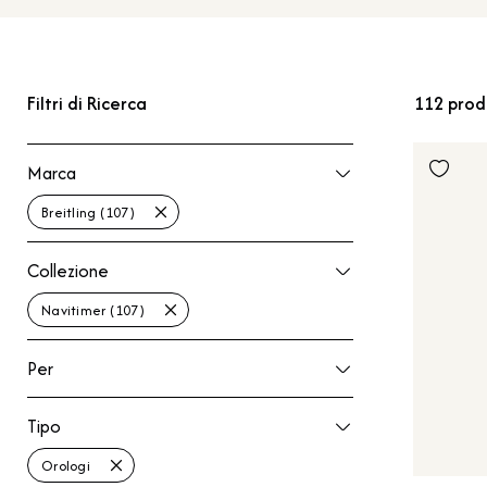
Filtri di Ricerca
112
prod
Marca
Marca
Breitling (107)
Collezione
Collezione
Navitimer (107)
Per
Per
Tipo
Tipo
Orologi