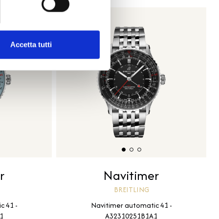
Accetta tutti
r
Navitimer
BREITLING
c 41 -
Navitimer automatic 41 -
1
A32310251B1A1