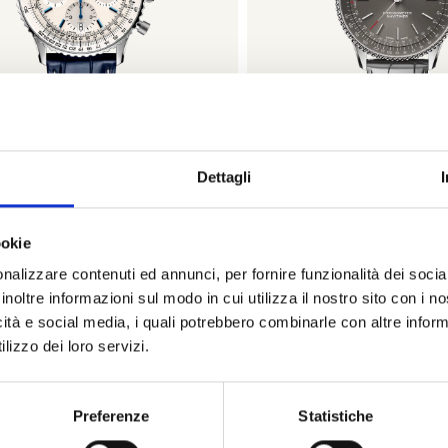
Dettagli
Navitimer
Navitime
BREITLING
BREITLING
ookie
vitimer b01 chronograph 41 -
Navitimer automati
AB0139A71G1P1
A17327381B1P
nalizzare contenuti ed annunci, per fornire funzionalità dei socia
inoltre informazioni sul modo in cui utilizza il nostro sito con i 
€ 9.500,00
€ 5.550,
icità e social media, i quali potrebbero combinarle con altre inform
lizzo dei loro servizi.
Subito disponibile
Subito disponibi
Visualizza articolo
Visualizza artic
Preferenze
Statistiche