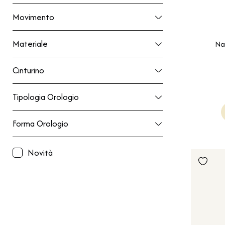
Movimento
Movimento
Materiale
Materiale
Na
Cinturino
Cinturino
Tipologia Orologio
Tipologia Orologio
Forma Orologio
Forma Orologio
Novità