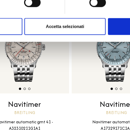
Accetta selezionati
Navitimer
Navitime
BREITLING
BREITLING
avitimer automatic gmt 41 -
Navitimer automati
A32310211G1A1
A17329171C1A