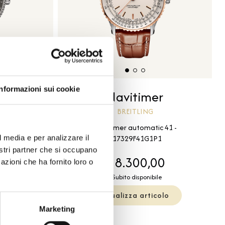
Informazioni sui cookie
r
Navitimer
BREITLING
c 36 -
Navitimer automatic 41 -
1
U17329F41G1P1
l media e per analizzare il
nostri partner che si occupano
00
€ 8.300,00
azioni che ha fornito loro o
le
Subito disponibile
olo
Visualizza articolo
Marketing