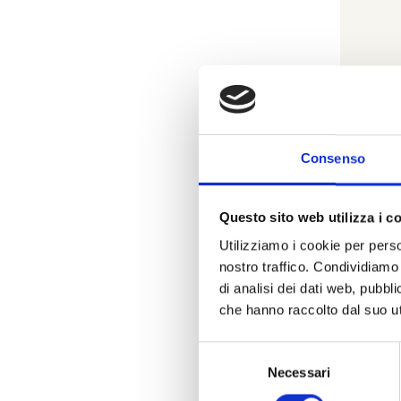
Consenso
Questo sito web utilizza i c
Na
Utilizziamo i cookie per perso
nostro traffico. Condividiamo 
di analisi dei dati web, pubbl
che hanno raccolto dal suo uti
Selezione
Necessari
del
consenso