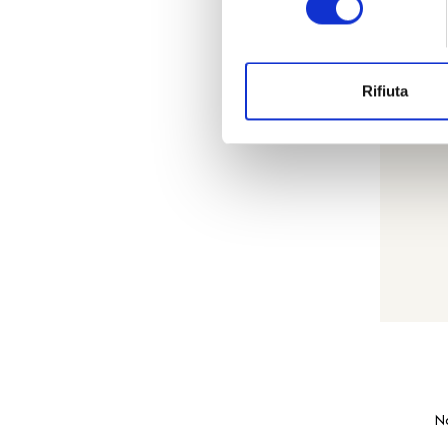
Rifiuta
N