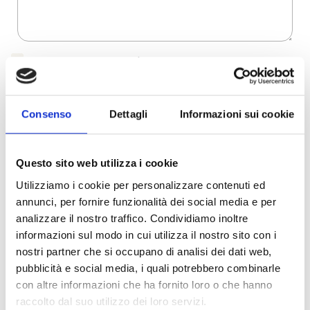
Dichiaro di aver preso visione dell'
informativa
.
Desidero iscrivermi alla newsletter e
autorizzo al trattamento dei miei dati personali
.
* Campi obbligatori
Consenso
Dettagli
Informazioni sui cookie
Invia richiesta
Questo sito web utilizza i cookie
Utilizziamo i cookie per personalizzare contenuti ed
Reso facile e veloce
annunci, per fornire funzionalità dei social media e per
analizzare il nostro traffico. Condividiamo inoltre
PRONTA consegna
informazioni sul modo in cui utilizza il nostro sito con i
nostri partner che si occupano di analisi dei dati web,
Spedizione
Gratuita
pubblicità e social media, i quali potrebbero combinarle
con altre informazioni che ha fornito loro o che hanno
raccolto dal suo utilizzo dei loro servizi.