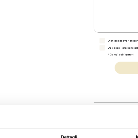
Dichiaro di aver preso v
Desidero iscrivermi al
* Campi obbligatori
Specifiche Tecnic
Marchio
Collezione
Dettagli