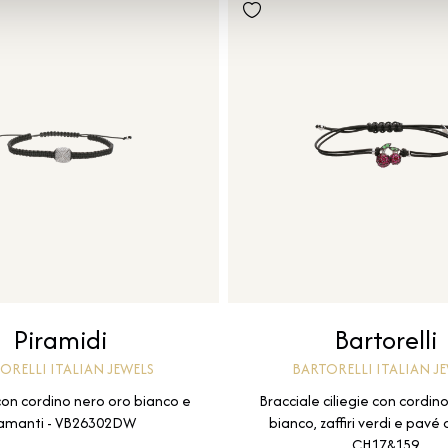
Piramidi
Bartorelli
ORELLI ITALIAN JEWELS
BARTORELLI ITALIAN J
con cordino nero oro bianco e
Bracciale ciliegie con cordin
amanti - VB26302DW
bianco, zaffiri verdi e pavé d
CH17&159