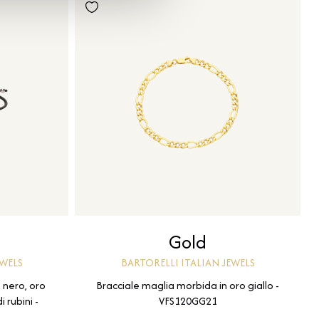
Gold
EWELS
BARTORELLI ITALIAN JEWELS
o nero, oro
Bracciale maglia morbida in oro giallo -
i rubini -
VFS120GG21