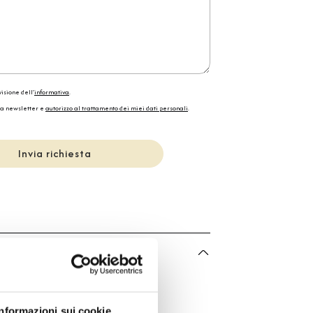
isione dell'
informativa
.
la newsletter e
autorizzo al trattamento dei miei dati personali
.
Invia richiesta
he
Bartorelli Italian Jewels
Bartorelli
Informazioni sui cookie