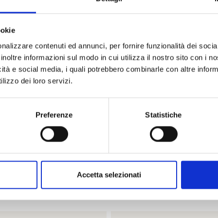
Codice
ookie
nalizzare contenuti ed annunci, per fornire funzionalità dei socia
Metalli
inoltre informazioni sul modo in cui utilizza il nostro sito con i 
icità e social media, i quali potrebbero combinarle con altre inform
lizzo dei loro servizi.
Preferenze
Statistiche
PRODOTTI SIMILI
ostra selezione di prodotti scelti p
Accetta selezionati