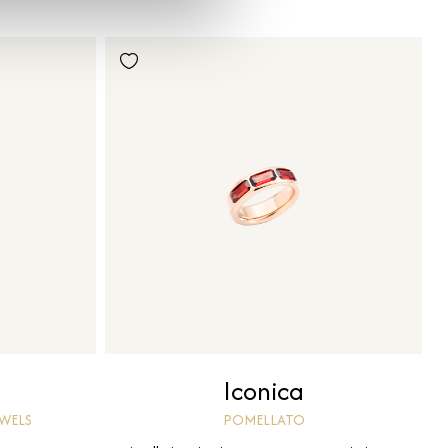
Iconica
POMELLATO
EWELS