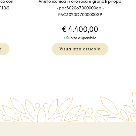
Anello iconica in oro rosa e granati piropo
anco con
- pac3020o7000000gp -
T10/S
PAC3020O7000000GP
€ 4.400,00
Subito disponibile
o
Visualizza articolo