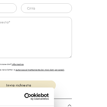
Città
ta*
isione dell'
informativa
.
la newsletter e
autorizzo al trattamento dei miei dati personali
.
Invia richiesta
he