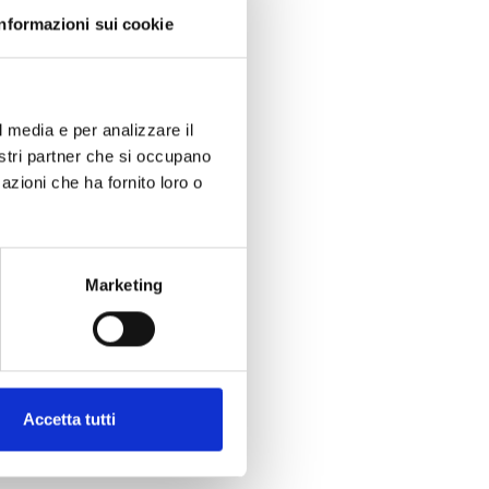
Informazioni sui cookie
Bartorelli Italian Jewels
Bartorelli
6000*ECN0R
l media e per analizzare il
Donna
nostri partner che si occupano
azioni che ha fornito loro o
Marketing
Accetta tutti
er te