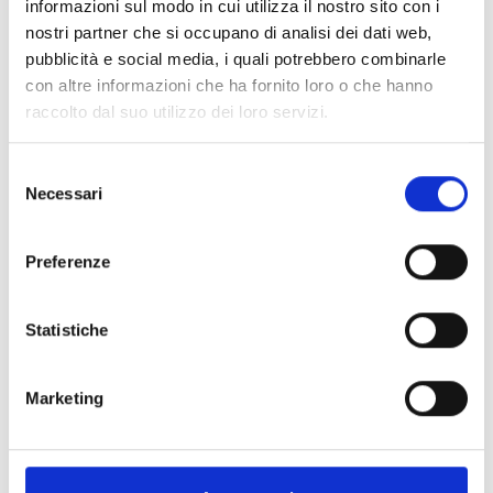
informazioni sul modo in cui utilizza il nostro sito con i
nostri partner che si occupano di analisi dei dati web,
Spedizione
Gratuita
pubblicità e social media, i quali potrebbero combinarle
con altre informazioni che ha fornito loro o che hanno
raccolto dal suo utilizzo dei loro servizi.
Selezione
Specifiche Tecniche
Necessari
del
consenso
Marchio
Bartorelli Italian Jewels
Preferenze
Collezione
Bartorelli
Codice
91016414
Statistiche
Per
Donna, Bambina
Marketing
Descrizione
PRODOTTI SIMILI