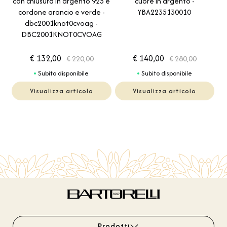
con chiusura in argento 925 e
cuore in argento -
cordone arancio e verde -
YBA2235130010
dbc2001knot0cvoag -
DBC2001KNOT0CVOAG
€ 132,00
€ 140,00
€ 220,00
€ 280,00
Subito disponibile
Subito disponibile
Visualizza articolo
Visualizza articolo
Prodotti