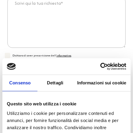
Dichiaro di aver preso visione dell'
informativa
.
Desidero iscrivermi alla newsletter e
autorizzo al trattamento dei miei dati personali
.
* Campi obbligatori
Invia richiesta
Consenso
Dettagli
Informazioni sui cookie
Questo sito web utilizza i cookie
Reso facile e veloce
Utilizziamo i cookie per personalizzare contenuti ed
annunci, per fornire funzionalità dei social media e per
PRONTA consegna
analizzare il nostro traffico. Condividiamo inoltre