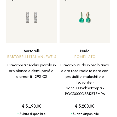
Bartorelli
Nudo
BARTORELLI ITALIAN JEWELS
POMELLATO
Orecchni a cerchio piccolo in
Orecchini nudo in oro bianco
oro bianco e demi-pavé di
e oro rosa rodiato nero con
diamanti - 292-C2
prasiolite, malachite e
tsavorite -
poc3000o6bkrtzmpa -
POC3000O6BKRTZMPA
€ 5.190,00
€ 5.200,00
Subito disponibile
Subito disponibile