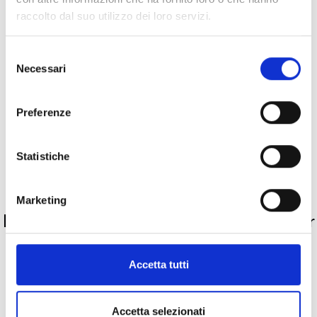
raccolto dal suo utilizzo dei loro servizi.
Specifiche Tecniche
Selezione
Necessari
del
Marchio
Bartorelli Italian Jewels
consenso
Collezione
Fiocco Di Neve
Preferenze
Codice
VE21884DW
Per
Donna
Statistiche
PRODOTTI SIMILI
Marketing
La nostra selezione di prodotti scelti per
te
Accetta tutti
Accetta selezionati