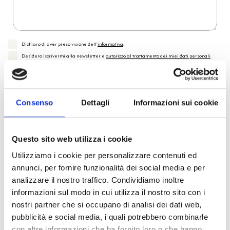
Dichiaro di aver preso visione dell'
informativa
.
Desidero iscrivermi alla newsletter e
autorizzo al trattamento dei miei dati personali
.
* Campi obbligatori
Invia richiesta
Consenso
Dettagli
Informazioni sui cookie
Reso facile e veloce
Questo sito web utilizza i cookie
Utilizziamo i cookie per personalizzare contenuti ed
PRONTA consegna
annunci, per fornire funzionalità dei social media e per
analizzare il nostro traffico. Condividiamo inoltre
informazioni sul modo in cui utilizza il nostro sito con i
Spedizione
Gratuita
nostri partner che si occupano di analisi dei dati web,
pubblicità e social media, i quali potrebbero combinarle
con altre informazioni che ha fornito loro o che hanno