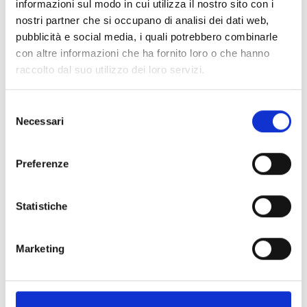
informazioni sul modo in cui utilizza il nostro sito con i
nostri partner che si occupano di analisi dei dati web,
Spedizione
Gratuita
pubblicità e social media, i quali potrebbero combinarle
con altre informazioni che ha fornito loro o che hanno
raccolto dal suo utilizzo dei loro servizi.
Selezione
Specifiche Tecniche
Necessari
del
consenso
Marchio
Bartorelli Italian Jewels
Preferenze
Collezione
Bartorelli
Codice
147974
Statistiche
Per
Donna
Marketing
Descrizione
Pietre preziose