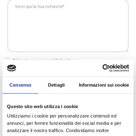
Scrivi qui la tua richiesta*
Dichiaro di aver preso visione dell'
informativa
.
Desidero iscrivermi alla newsletter e
autorizzo al trattamento dei miei dati personali
.
* Campi obbligatori
Consenso
Dettagli
Informazioni sui cookie
Invia richiesta
Questo sito web utilizza i cookie
Reso facile e veloce
Utilizziamo i cookie per personalizzare contenuti ed
annunci, per fornire funzionalità dei social media e per
analizzare il nostro traffico. Condividiamo inoltre
PRONTA consegna