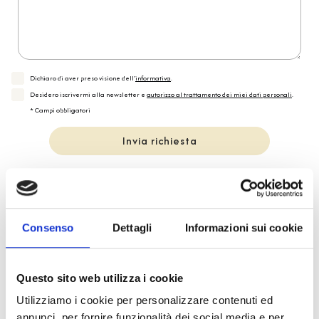
Dichiaro di aver preso visione dell'
informativa
.
Desidero iscrivermi alla newsletter e
autorizzo al trattamento dei miei dati personali
.
* Campi obbligatori
Invia richiesta
Reso facile e veloce
Consenso
Dettagli
Informazioni sui cookie
PRONTA consegna
Questo sito web utilizza i cookie
Spedizione
Gratuita
Utilizziamo i cookie per personalizzare contenuti ed
annunci, per fornire funzionalità dei social media e per