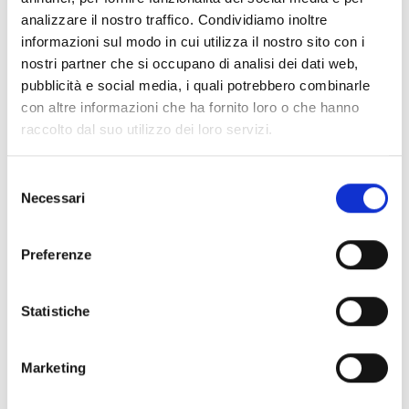
analizzare il nostro traffico. Condividiamo inoltre
informazioni sul modo in cui utilizza il nostro sito con i
nostri partner che si occupano di analisi dei dati web,
Specifiche Tecniche
pubblicità e social media, i quali potrebbero combinarle
con altre informazioni che ha fornito loro o che hanno
Marchio
Bartorelli Italian Jewels
raccolto dal suo utilizzo dei loro servizi.
Collezione
Bartorelli
Codice
FB2424-9R003N
Selezione
Necessari
del
Per
Donna
consenso
Preferenze
Descrizione
Statistiche
Metalli
Marketing
Pietre preziose