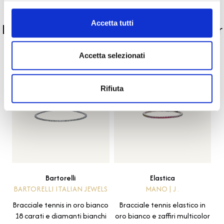
PRODOTTI SIMILI
Accetta tutti
La nostra selezione di prodotti scelti per
te
Accetta selezionati
Rifiuta
Bartorelli
Elastica
BARTORELLI ITALIAN JEWELS
MANO | J .
Bracciale tennis in oro bianco
Bracciale tennis elastico in
18 carati e diamanti bianchi
oro bianco e zaffiri multicolor