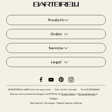
Prodotti
Ordini
Servizio
Legal
© BARTORELLI 1882 S.p.A. con socio unico
Tutti i diritti riservati
P.iva 01730340401
Questo sito è protetto da Google reCAPTCHA v3,
Privacy Policy
e
Terms of Service
di
Google.
Web Agency: NewLogic - Digital Agency Modena