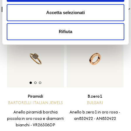
La nostra selezione di prodotti scelti per
Accetta selezionati
te
Rifiuta
B.zero1
Piramidi
BULGARI
BARTORELLI ITALIAN JEWELS
Anello b.zero1 in oro rosa -
Anello piramidi borchia
an852422 - AN852422
piccola in oro rosa e diamanti
bianchi - VR26306DP