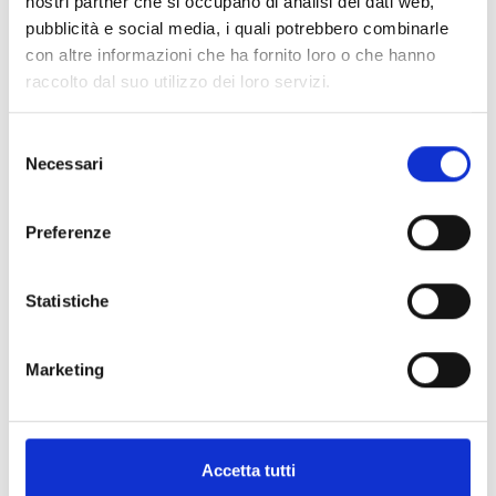
nostri partner che si occupano di analisi dei dati web,
pubblicità e social media, i quali potrebbero combinarle
Spedizione
Gratuita
con altre informazioni che ha fornito loro o che hanno
raccolto dal suo utilizzo dei loro servizi.
Selezione
Necessari
del
Specifiche Tecniche
consenso
Preferenze
Marchio
Bartorelli Italian Jewels
Collezione
Fulmine
Statistiche
Codice
VR29271DKP
Per
Uomo / Donna
Marketing
Pietre preziose
Accetta tutti
PRODOTTI SIMILI