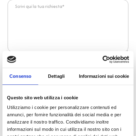
Scrivi qui la tua richiesta*
Dichiaro di aver preso visione dell'
informativa
.
Desidero iscrivermi alla newsletter e
autorizzo al trattamento dei miei dati personali
.
* Campi obbligatori
Consenso
Dettagli
Informazioni sui cookie
Invia richiesta
Questo sito web utilizza i cookie
Utilizziamo i cookie per personalizzare contenuti ed
annunci, per fornire funzionalità dei social media e per
Reso facile e veloce
analizzare il nostro traffico. Condividiamo inoltre
informazioni sul modo in cui utilizza il nostro sito con i
PRONTA consegna