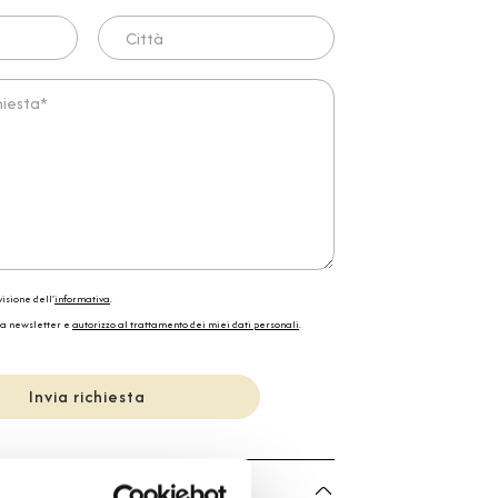
Città
ta*
isione dell'
informativa
.
la newsletter e
autorizzo al trattamento dei miei dati personali
.
Invia richiesta
he