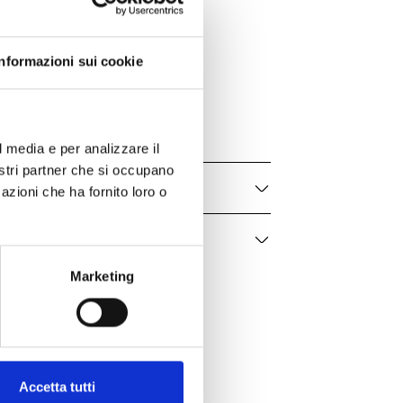
Bartorelli Italian Jewels
Informazioni sui cookie
Forever
417-Q225
Uomo / Donna
l media e per analizzare il
nostri partner che si occupano
azioni che ha fornito loro o
Marketing
Accetta tutti