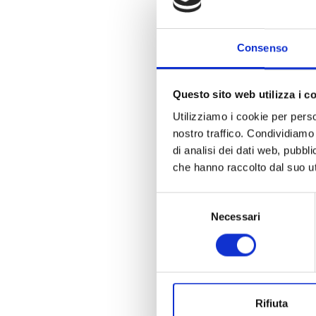
Consenso
Questo sito web utilizza i c
Utilizziamo i cookie per perso
nostro traffico. Condividiamo 
di analisi dei dati web, pubbl
che hanno raccolto dal suo uti
Selezione
Necessari
del
consenso
Rifiuta