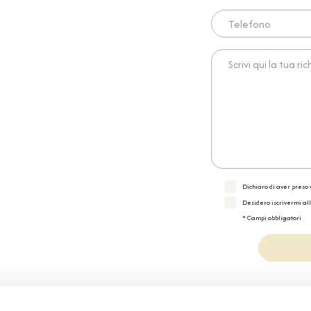
Telefono
Scrivi qui la tua richies
Dichiaro di aver preso v
Desidero iscrivermi al
* Campi obbligatori
Specifiche Tecnic