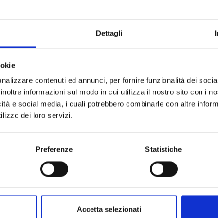
Marchio
Dettagli
Collezione
Codice
Per
ookie
nalizzare contenuti ed annunci, per fornire funzionalità dei socia
inoltre informazioni sul modo in cui utilizza il nostro sito con i 
Descrizione
icità e social media, i quali potrebbero combinarle con altre inform
lizzo dei loro servizi.
Pietre preziose
Preferenze
Statistiche
Accetta selezionati