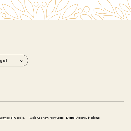
gal
Service
di Google.
Web Agency: NewLogic - Digital Agency Modena