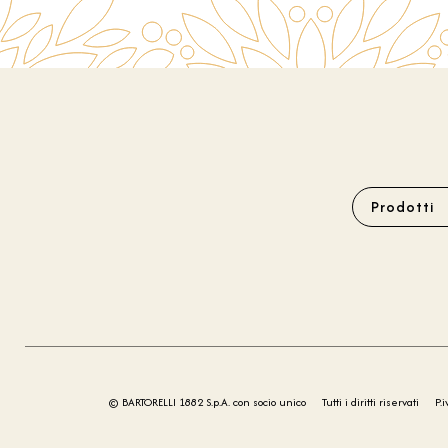
Prodotti
© BARTORELLI 1882 S.p.A. con socio unico
Tutti i diritti riservati
P.