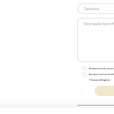
Telefono
Scrivi qui la tua richies
Dichiaro di aver preso v
Desidero iscrivermi al
* Campi obbligatori
Specifiche Tecnic