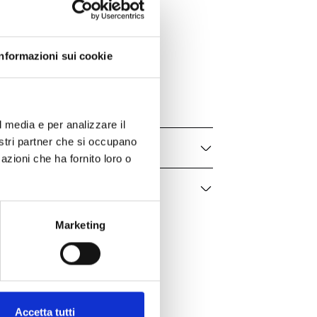
Bartorelli Italian Jewels
Forever
Informazioni sui cookie
329-PRE-E
Uomo / Donna
l media e per analizzare il
nostri partner che si occupano
azioni che ha fornito loro o
Marketing
Accetta tutti