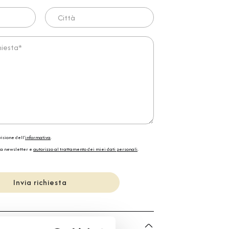
Città
ta*
isione dell'
informativa
.
la newsletter e
autorizzo al trattamento dei miei dati personali
.
Invia richiesta
he