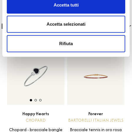
Accetta tutti
PRODOTTI SIMILI
La nostra selezione di prodotti scelti per
Accetta selezionati
te
Rifiuta
Forever
Happy Hearts
BARTORELLI ITALIAN JEWELS
CHOPARD
Bracciale tennis in oro rosa
Chopard - bracciale bangle