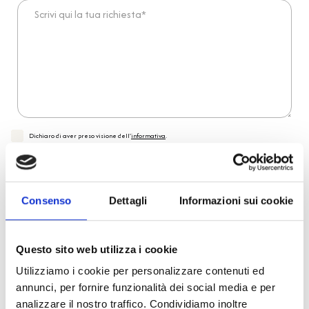
Scrivi qui la tua richiesta*
Dichiaro di aver preso visione dell'
informativa
.
Desidero iscrivermi alla newsletter e
autorizzo al trattamento dei miei dati personali
.
* Campi obbligatori
Invia richiesta
Consenso
Dettagli
Informazioni sui cookie
Questo sito web utilizza i cookie
Reso facile e veloce
Utilizziamo i cookie per personalizzare contenuti ed
annunci, per fornire funzionalità dei social media e per
PRONTA consegna
analizzare il nostro traffico. Condividiamo inoltre