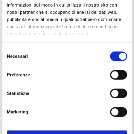
informazioni sul modo in cui utilizza il nostro sito con i
nostri partner che si occupano di analisi dei dati web,
Spedizione
Gratuita
pubblicità e social media, i quali potrebbero combinarle
con altre informazioni che ha fornito loro o che hanno
raccolto dal suo utilizzo dei loro servizi.
Selezione
Specifiche Tecniche
Necessari
del
consenso
Marchio
Bartorelli Italian Jewels
Preferenze
Collezione
Forever
Codice
329-PRE-G
Per
Uomo / Donna
Statistiche
Marketing
Descrizione
Pietre preziose