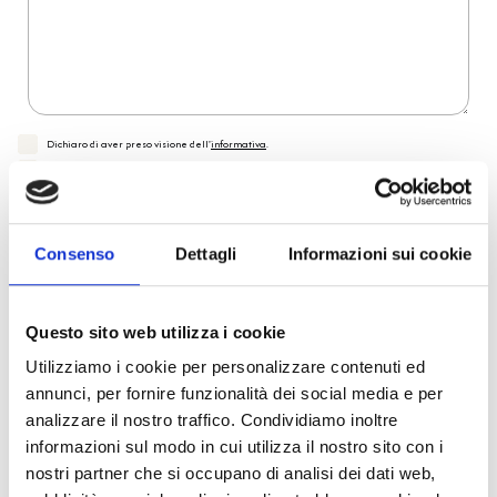
Dichiaro di aver preso visione dell'
informativa
.
Desidero iscrivermi alla newsletter e
autorizzo al trattamento dei miei dati personali
.
* Campi obbligatori
Invia richiesta
Consenso
Dettagli
Informazioni sui cookie
Questo sito web utilizza i cookie
Reso facile e veloce
Utilizziamo i cookie per personalizzare contenuti ed
annunci, per fornire funzionalità dei social media e per
PRONTA consegna
analizzare il nostro traffico. Condividiamo inoltre
informazioni sul modo in cui utilizza il nostro sito con i
Spedizione
Gratuita
nostri partner che si occupano di analisi dei dati web,