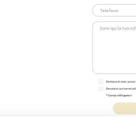
Telefono
Scrivi qui la tua richies
Dichiaro di aver preso v
Desidero iscrivermi al
* Campi obbligatori
Specifiche Tecnic