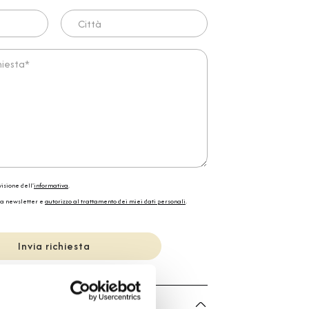
Città
ta*
isione dell'
informativa
.
la newsletter e
autorizzo al trattamento dei miei dati personali
.
Invia richiesta
he