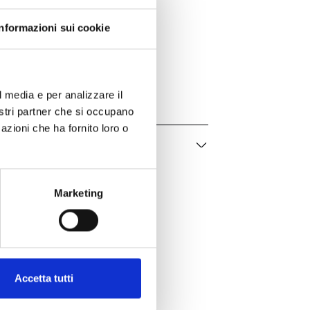
Informazioni sui cookie
Bartorelli Italian Jewels
Fulmine
VB29825DBP
Donna
l media e per analizzare il
nostri partner che si occupano
azioni che ha fornito loro o
Marketing
Accetta tutti