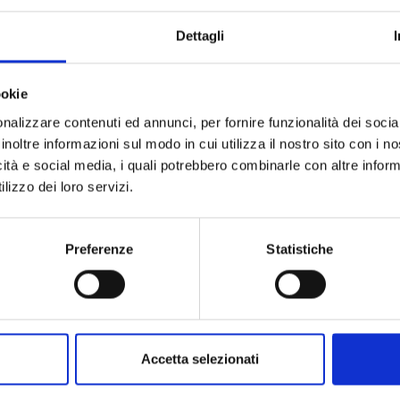
Dettagli
Marchio
Collezione
Codice
ookie
Per
nalizzare contenuti ed annunci, per fornire funzionalità dei socia
inoltre informazioni sul modo in cui utilizza il nostro sito con i 
icità e social media, i quali potrebbero combinarle con altre inform
Pietre preziose
lizzo dei loro servizi.
Preferenze
Statistiche
Accetta selezionati
PRODOTTI SIMILI