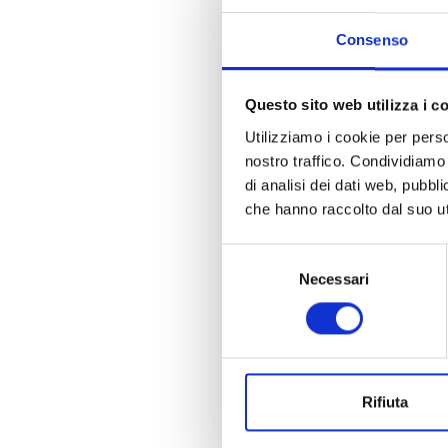
Consenso
Questo sito web utilizza i c
Utilizziamo i cookie per perso
nostro traffico. Condividiamo 
di analisi dei dati web, pubbl
che hanno raccolto dal suo uti
Selezione
Necessari
del
consenso
Rifiuta