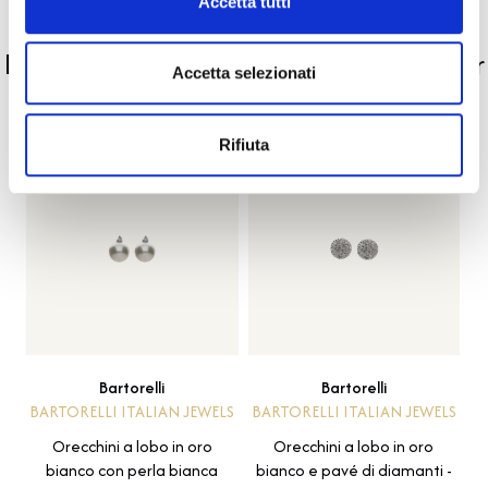
Accetta tutti
PRODOTTI SIMILI
La nostra selezione di prodotti scelti per
Accetta selezionati
te
Rifiuta
Bartorelli
Bartorelli
BARTORELLI ITALIAN JEWELS
BARTORELLI ITALIAN JEWELS
Orecchini a lobo in oro
Orecchini a lobo in oro
bianco con perla bianca
bianco e pavé di diamanti -