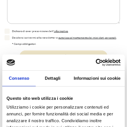
Dichiaro di aver preso visione dell'
informativa
.
Desidero iscrivermi alla newsletter e
autorizzo al trattamento dei miei dati personali
.
* Campi obbligatori
Invia richiesta
Consenso
Dettagli
Informazioni sui cookie
Reso facile e veloce
Questo sito web utilizza i cookie
PRONTA consegna
Utilizziamo i cookie per personalizzare contenuti ed
annunci, per fornire funzionalità dei social media e per
Spedizione
Gratuita
analizzare il nostro traffico. Condividiamo inoltre