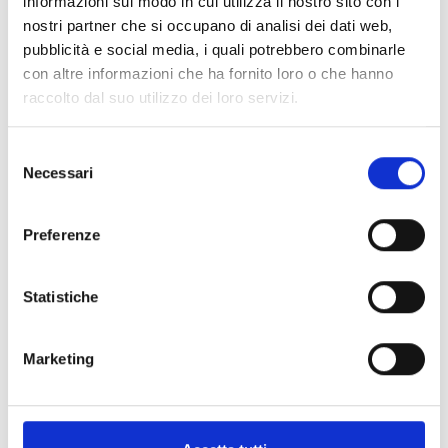
informazioni sul modo in cui utilizza il nostro sito con i
nostri partner che si occupano di analisi dei dati web,
pubblicità e social media, i quali potrebbero combinarle
con altre informazioni che ha fornito loro o che hanno
Specifiche Tecniche
raccolto dal suo utilizzo dei loro servizi.
Marchio
Bartorelli Italian Jewels
Selezione
Collezione
Bartorelli
Necessari
del
Codice
ORP325/1-DG
consenso
Per
Donna, Bambina
Preferenze
Statistiche
Descrizione
Metalli
Marketing
Pietre preziose